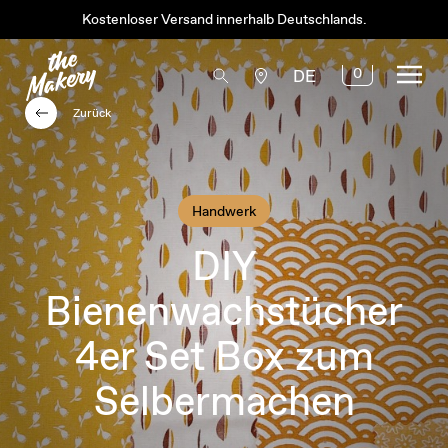
Kostenloser Versand innerhalb Deutschlands.
0
DE
Zurück
Handwerk
DIY
Bienenwachstücher
4er Set Box zum
Selbermachen