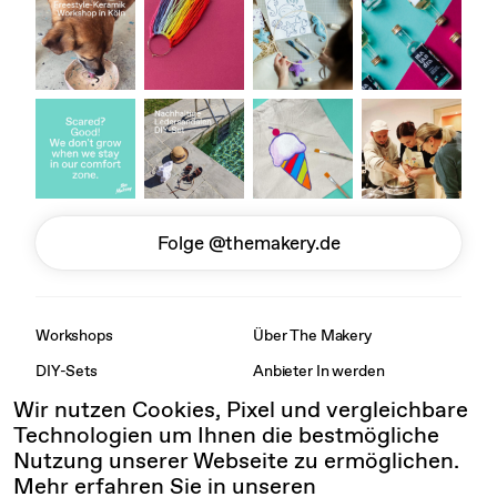
Folge @themakery.de
Workshops
Über The Makery
DIY-Sets
Anbieter In werden
Wir nutzen Cookies, Pixel und vergleichbare
Gutscheine
Kontakt
Technologien um Ihnen die bestmögliche
Firmenevents
FAQs
Nutzung unserer Webseite zu ermöglichen.
Private Events
Presse
Mehr erfahren Sie in unseren