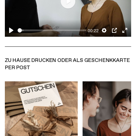
Play
00:22
Play
Settings
PIP
Ent
full
ZU HAUSE DRUCKEN ODER ALS GESCHENKKARTE
PER POST