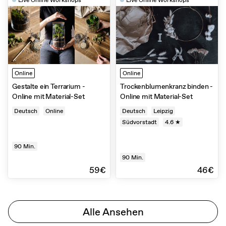
Live Online Workshops
Live Online Workshops
Online
Online
Gestalte ein Terrarium -
Trockenblumenkranz binden -
Online mit Material-Set
Online mit Material-Set
Deutsch
Online
Deutsch
Leipzig
Südvorstadt
4.6 ★
90
Min.
90
Min.
59€
46€
Alle Ansehen