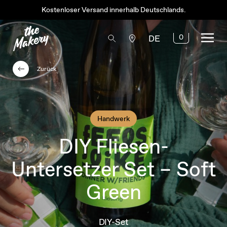
Kostenloser Versand innerhalb Deutschlands.
0
DE
Zurück
Handwerk
DIY Fliesen-
Untersetzer Set – Soft
Green
DIY-Set