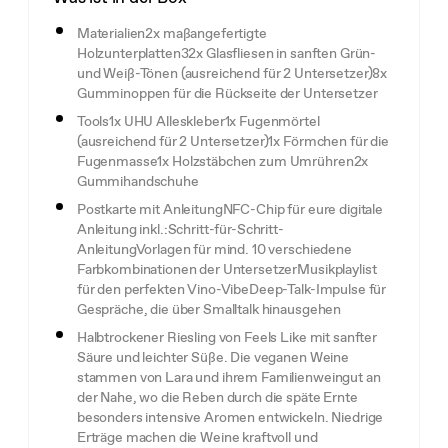
Materialien2x maßangefertigte
Holzunterplatten32x Glasfliesen in sanften Grün-
und Weiß-Tönen (ausreichend für 2 Untersetzer)8x
Gumminoppen für die Rückseite der Untersetzer
Tools1x UHU Alleskleber1x Fugenmörtel
(ausreichend für 2 Untersetzer)1x Förmchen für die
Fugenmasse1x Holzstäbchen zum Umrühren2x
Gummihandschuhe
Postkarte mit AnleitungNFC-Chip für eure digitale
Anleitung inkl.:Schritt-für-Schritt-
AnleitungVorlagen für mind. 10 verschiedene
Farbkombinationen der UntersetzerMusikplaylist
für den perfekten Vino-VibeDeep-Talk-Impulse für
Gespräche, die über Smalltalk hinausgehen
Halbtrockener Riesling von Feels Like mit sanfter
Säure und leichter Süße. Die veganen Weine
stammen von Lara und ihrem Familienweingut an
der Nahe, wo die Reben durch die späte Ernte
besonders intensive Aromen entwickeln. Niedrige
Erträge machen die Weine kraftvoll und