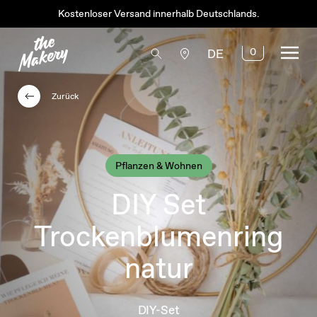
Kostenloser Versand innerhalb Deutschlands.
0
DE
Zurück
Pflanzen & Wohnen
DIY Set
Trockenblumenring
natur
DIY-Set