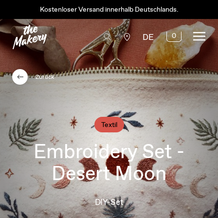
Kostenloser Versand innerhalb Deutschlands.
0
DE
Zurück
Textil
Embroidery Set -
Desert Moon
DIY-Set