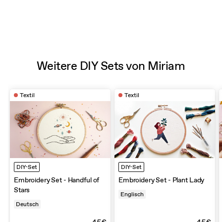
Weitere DIY Sets von Miriam
Textil
Textil
DIY-Set
DIY-Set
Embroidery Set - Handful of
Embroidery Set - Plant Lady
Stars
Englisch
Deutsch