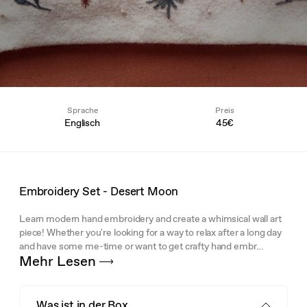
Sprache
Preis
Englisch
45€
Embroidery Set - Desert Moon
Learn modern hand embroidery and create a whimsical wall art
piece! Whether you're looking for a way to relax after a long day
and have some me-time or want to get crafty hand embr...
Mehr Lesen
Was ist in der Box