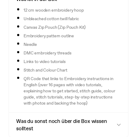
12 cm wooden embroidery hoop
Unbleached cotton twill fabric
Canvas Zip Pouch (Zip Pouch Kit)
Embroidery pattern outline
Needle
DMC embroidery threads
Links to video tutorials
Stitch and Colour Chart
QR Code that links to Embroidery instructions in
English (over 16 pages with video tutorials,
explaining how to get started, stitch guide, colour
guide, stitch tutorials, step-by-step instructions
with photos and backing the hoop)
Was du sonst noch über die Box wissen
solltest