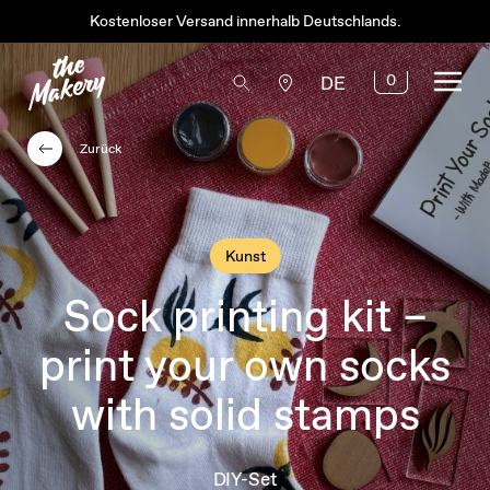
Kostenloser Versand innerhalb Deutschlands.
0
DE
Zurück
Kunst
Sock printing kit –
print your own socks
with solid stamps
DIY-Set