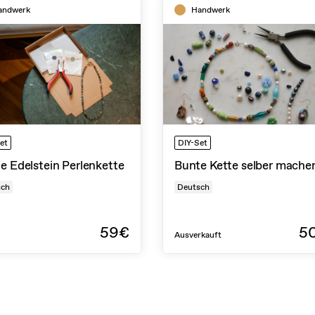
andwerk
Handwerk
et
DIY-Set
e Edelstein Perlenkette
Bunte Kette selber mache
sch
Deutsch
59€
5
Ausverkauft