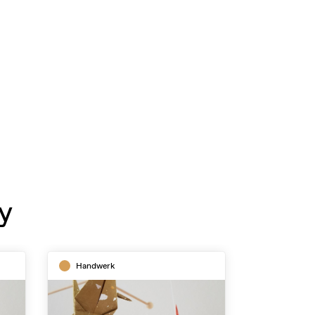
y
Handwerk