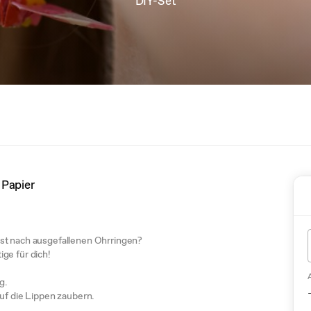
DIY-Set
 Papier
hst nach ausgefallenen Ohrringen?
ge für dich!
g.
auf die Lippen zaubern.