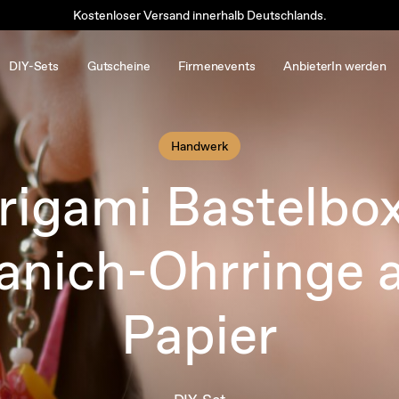
Kostenloser Versand innerhalb Deutschlands.
DIY-Sets
Gutscheine
Firmenevents
AnbieterIn werden
Handwerk
rigami Bastelbox
anich-Ohrringe 
Papier