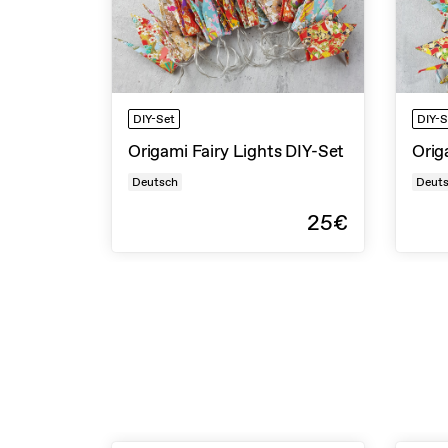
DIY-Set
DIY-S
Origami Fairy Lights DIY-Set
Orig
Deutsch
Deut
25€