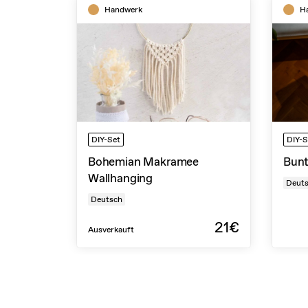
Handwerk
H
DIY-Set
DIY-S
Bohemian Makramee
Bunt
Wallhanging
Deut
Deutsch
21€
Ausverkauft