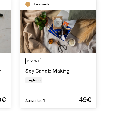
Handwerk
DIY-Set
n
Soy Candle Making
Englisch
0€
49€
Ausverkauft