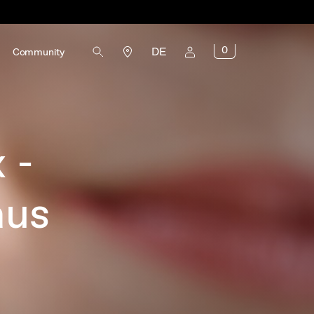
0
DE
Community
 -
aus