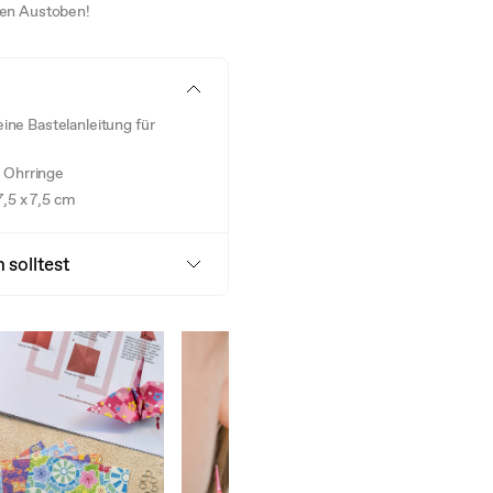
ven Austoben!
eine Bastelanleitung für
r Ohrringe
7,5 x 7,5 cm
 solltest