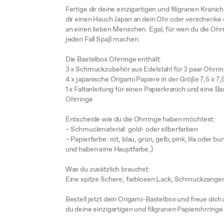
Fertige dir deine einzigartigen und filigranen Krani
dir einen Hauch Japan an dein Ohr oder verschenk
an einen lieben Menschen. Egal, für wen du die Ohrri
jeden Fall Spaß machen.
Die Bastelbox Ohrringe enthält:
3 x Schmuckzubehör aus Edelstahl für 3 paar Ohrri
4 x japanische Origami Papiere in der Größe 7,5 x 7
1 x Faltanleitung für einen Papierkranich und eine Ba
Ohrringe
Entscheide wie du die Ohrringe haben möchtest:
– Schmuckmaterial: gold- oder silberfarben
– Papierfarbe: rot, blau, grün, gelb, pink, lila oder b
und haben eine Hauptfarbe.)
Was du zusätzlich brauchst:
Eine spitze Schere, farblosen Lack, Schmuckzangen
Bestell jetzt dein Origami-Bastelbox und freue dich a
du deine einzigartigen und filigranen Papierohrringe 