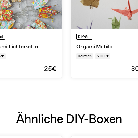
et
DIY-Set
ami Lichterkette
Origami Mobile
sch
Deutsch
5.00 ★
25€
3
Ähnliche DIY-Boxen