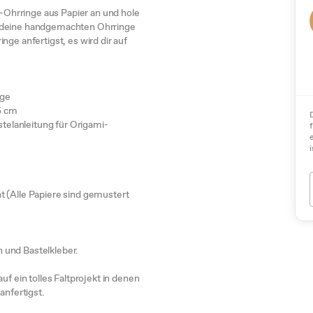
ch-Ohrringe aus Papier an und hole
e deine handgemachten Ohrringe
nge anfertigst, es wird dir auf
nge
,5 cm
stelanleitung für Origami-
i
unt (Alle Papiere sind gemustert
 und Bastelkleber.
uf ein tolles Faltprojekt in denen
anfertigst.