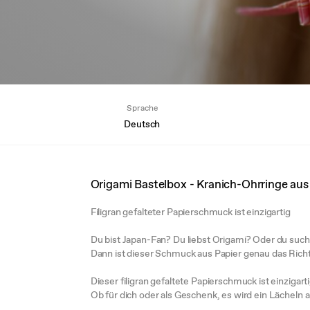
Sprache
Deutsch
Origami Bastelbox - Kranich-Ohrringe aus
Filigran gefalteter Papierschmuck ist einzigartig
Du bist Japan-Fan? Du liebst Origami? Oder du suc
Dann ist dieser Schmuck aus Papier genau das Richti
Dieser filigran gefaltete Papierschmuck ist einzigarti
Ob für dich oder als Geschenk, es wird ein Lächeln 