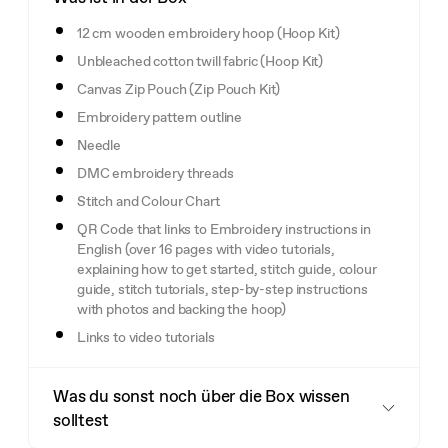
12 cm wooden embroidery hoop (Hoop Kit)
Unbleached cotton twill fabric (Hoop Kit)
Canvas Zip Pouch (Zip Pouch Kit)
Embroidery pattern outline
Needle
DMC embroidery threads
Stitch and Colour Chart
QR Code that links to Embroidery instructions in
English (over 16 pages with video tutorials,
explaining how to get started, stitch guide, colour
guide, stitch tutorials, step-by-step instructions
with photos and backing the hoop)
Links to video tutorials
Was du sonst noch über die Box wissen
solltest