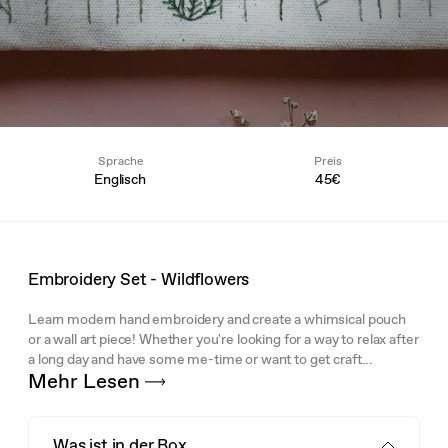
Sprache
Preis
Englisch
45€
Embroidery Set - Wildflowers
Learn modern hand embroidery and create a whimsical pouch
or a wall art piece! Whether you're looking for a way to relax after
a long day and have some me-time or want to get craft...
Mehr Lesen
Was ist in der Box