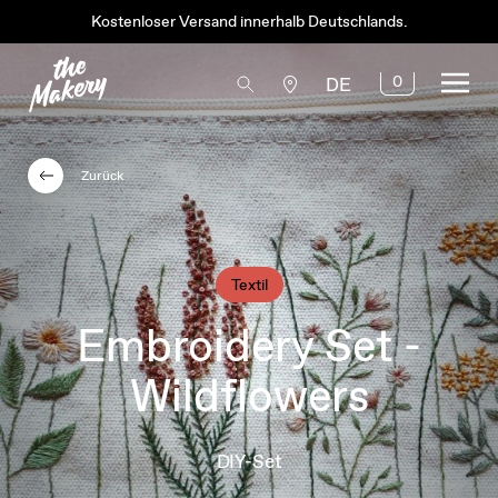
Kostenloser Versand innerhalb Deutschlands.
0
DE
Zurück
Textil
Embroidery Set -
Wildflowers
DIY-Set