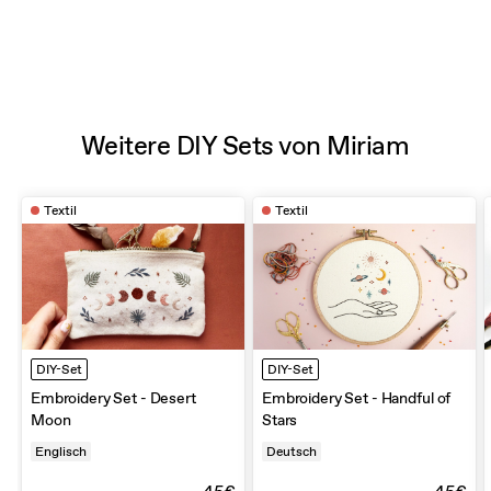
Weitere DIY Sets von Miriam
Textil
Textil
DIY-Set
DIY-Set
Embroidery Set - Desert
Embroidery Set - Handful of
Moon
Stars
Englisch
Deutsch