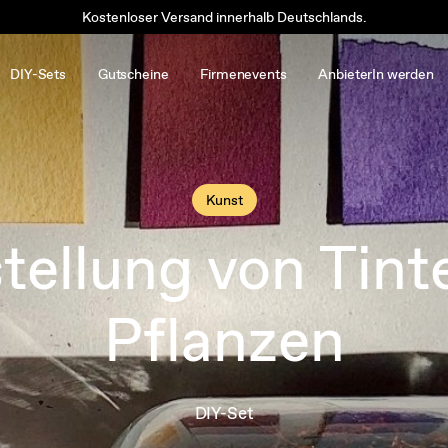
Kostenloser Versand innerhalb Deutschlands.
DIY-Sets
Gutscheine
Firmenevents
AnbieterIn werden
Kunst
tellung von Tint
Pflanzen
DIY-Set