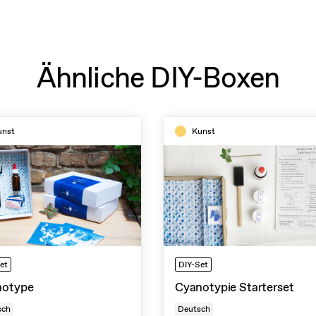
Ähnliche DIY-Boxen
unst
Kunst
et
DIY-Set
notype
Cyanotypie Starterset
sch
Deutsch