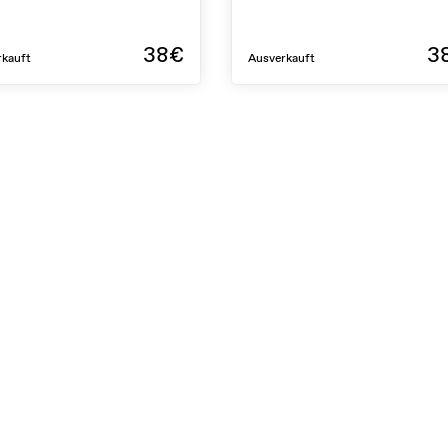
38€
3
rkauft
Ausverkauft