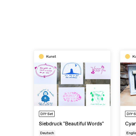
Kunst
K
DIY-Set
DIY-S
Siebdruck "Beautiful Words"
Cya
Deutsch
Engli