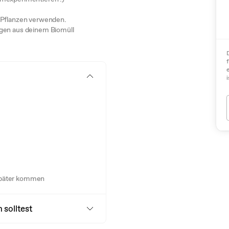
e Pflanzen verwenden.
ngen aus deinem Biomüll
i
n später kommen
 solltest