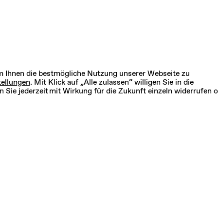
um Ihnen die bestmögliche Nutzung unserer Webseite zu
ellungen
. Mit Klick auf „Alle zulassen“ willigen Sie in die
 Sie jederzeit mit Wirkung für die Zukunft einzeln widerrufen 
sse nach Themen
lle
Essen & Getränke
Pflanzen & Wohnen
Kosmetik & Pflege
Kunst
Handwerk
extil