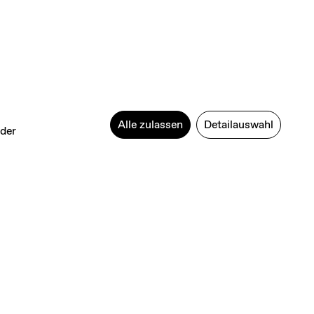
Alle zulassen
Detailauswahl
oder
The Makery auf Instagram