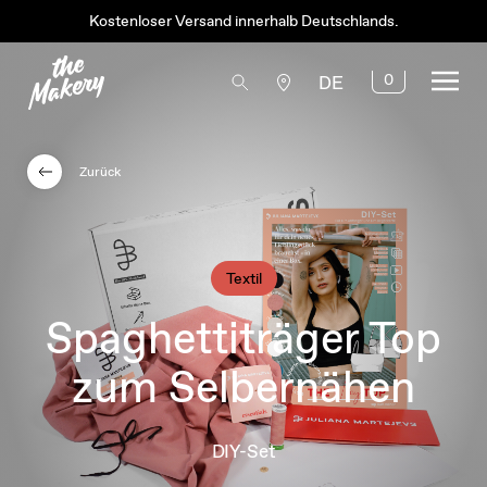
Kostenloser Versand innerhalb Deutschlands.
0
DE
Zurück
Textil
Spaghettiträger Top
zum Selbernähen
DIY-Set