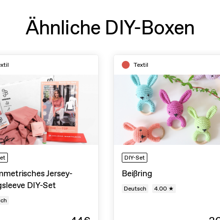
Ähnliche DIY-Boxen
xtil
Textil
et
DIY-Set
metrisches Jersey-
Beißring
sleeve DIY-Set
Deutsch
4.00 ★
sch