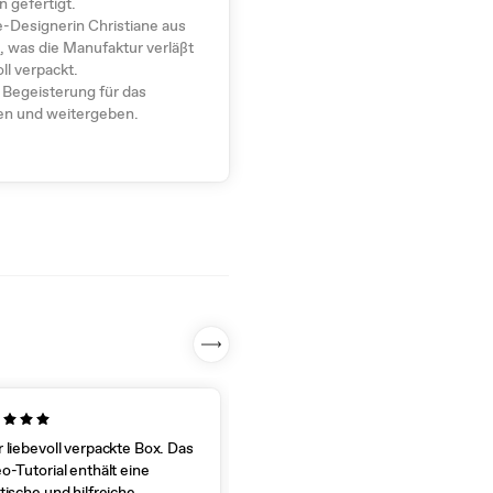
 gefertigt.
-Designerin Christiane aus
s, was die Manufaktur verläßt
ll verpackt.
 Begeisterung für das
len und weitergeben.
 liebevoll verpackte Box. Das
Super ausführliche Erklärung,
o-Tutorial enthält eine
hatte das Kissen in kürzester Zeit
tische und hilfreiche
fertig