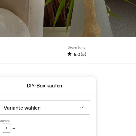
Bewertung
★
5.0 (5)
DIY-Box kaufen
Anzahl
-
+
1