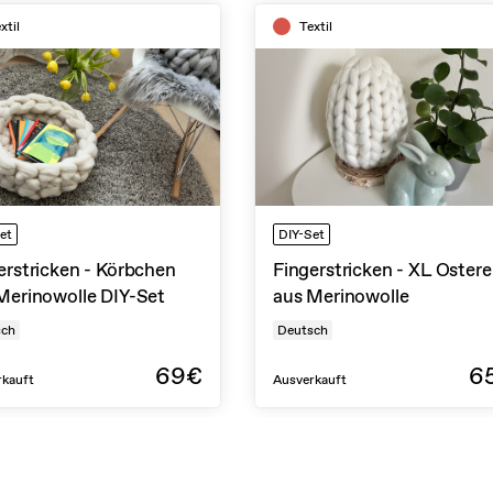
xtil
Textil
et
DIY-Set
erstricken - Körbchen
Fingerstricken - XL Ostere
Merinowolle DIY-Set
aus Merinowolle
sch
Deutsch
69€
6
rkauft
Ausverkauft