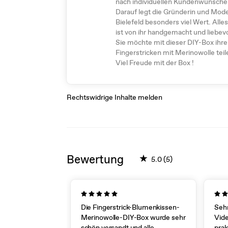
nach individuellen Kundenwünschen
Darauf legt die Gründerin und Mode
Bielefeld besonders viel Wert. Alle
ist von ihr handgemacht und liebevo
Sie möchte mit dieser DIY-Box ihre
Fingerstricken mit Merinowolle tei
Viel Freude mit der Box !
Rechtswidrige Inhalte melden
Bewertung
★
5.0 (5)
Die Fingerstrick-Blumenkissen-
Sehr
Merinowolle-DIY-Box wurde sehr
Vide
schön versandt und alle
prak