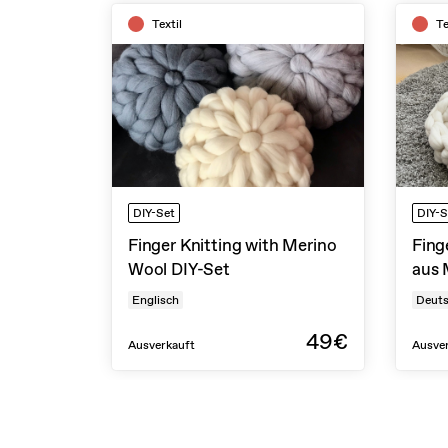
Textil
Te
DIY-Set
DIY-S
Finger Knitting with Merino
Fing
Wool DIY-Set
aus 
Englisch
Deut
49€
Ausverkauft
Ausve