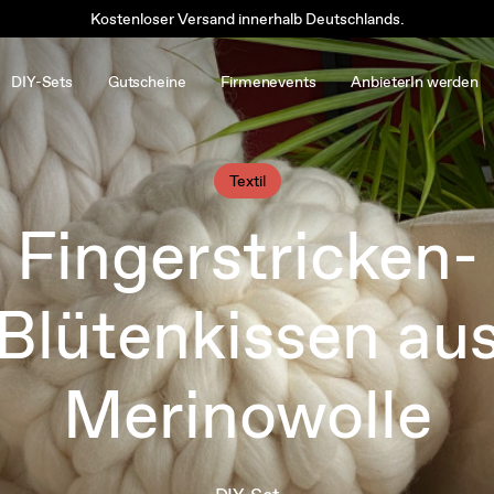
Kostenloser Versand innerhalb Deutschlands.
DIY-Sets
Gutscheine
Firmenevents
AnbieterIn werden
Textil
Fingerstricken-
Blütenkissen au
Merinowolle