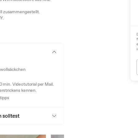
voll zusammengestellt.
IY.
i
mwollsäckchen
min. Videotutorial per Mail.
ngerstrickens kennen.
tipps
 solltest