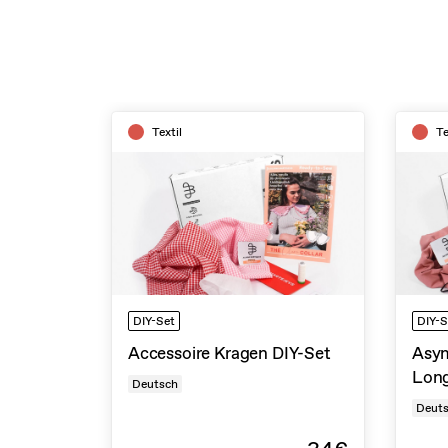
Textil
Te
DIY-Set
DIY-S
Accessoire Kragen DIY-Set
Asym
Long
Deutsch
Deut