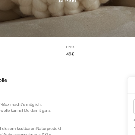
DIY-Set
Preis
49€
lle
Y-Box macht's möglich.
wolle kannst Du damit ganz
 mit diesem kostbaren Naturprodukt
ues Wohnaccessoire aus XXL-