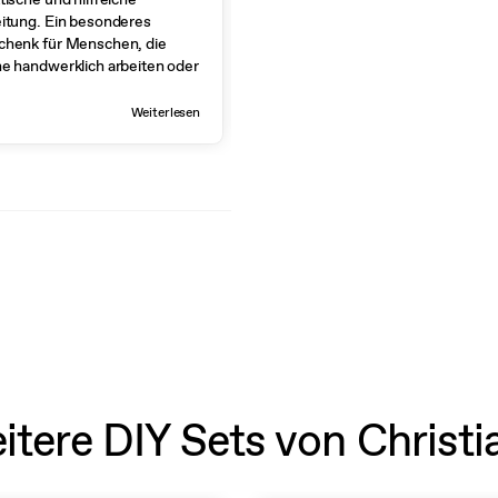
itung. Ein besonderes
chenk für Menschen, die
e handwerklich arbeiten oder
he, die schon alles haben.
Weiterlesen
itere DIY Sets von Christi