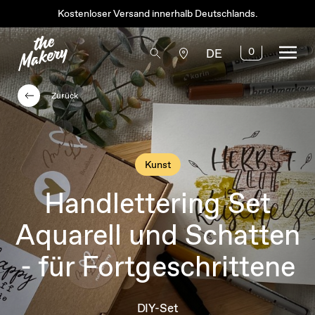
Kostenloser Versand innerhalb Deutschlands.
0
DE
Zurück
Kunst
Handlettering Set
Aquarell und Schatten
- für Fortgeschrittene
DIY-Set