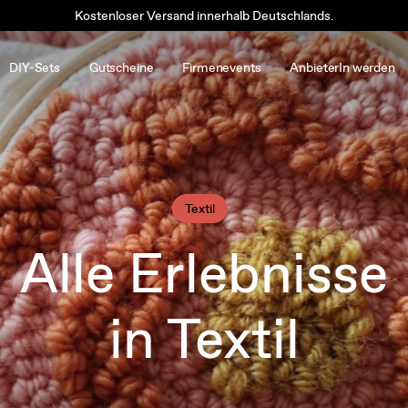
Kostenloser Versand innerhalb Deutschlands.
DIY-Sets
Gutscheine
Firmenevents
AnbieterIn werden
Textil
Alle Erlebnisse
in Textil