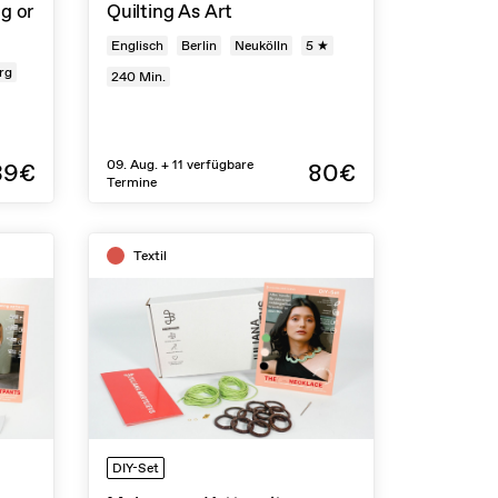
g or
Quilting As Art
Englisch
Berlin
Neukölln
5 ★
rg
240
Min.
09. Aug. + 11 verfügbare
39€
80€
Termine
Textil
DIY-Set