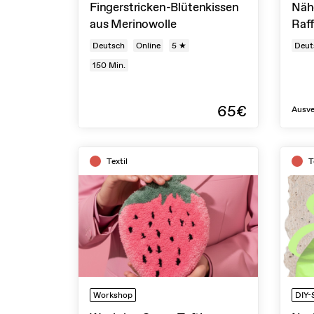
Fingerstricken-Blütenkissen
Näh
aus Merinowolle
Raf
Deutsch
Online
5 ★
Deut
150
Min.
65€
Ausve
Textil
T
Workshop
DIY-