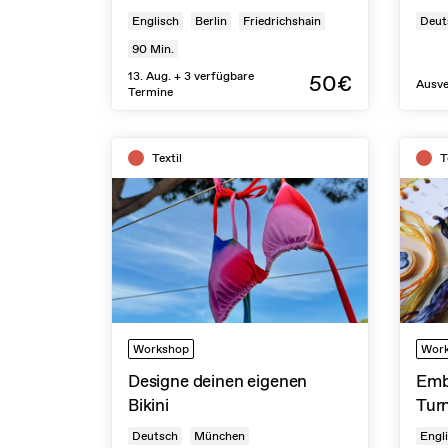
Englisch
Berlin
Friedrichshain
Deut
90
Min.
13. Aug. + 3 verfügbare
50€
Ausve
Termine
Textil
T
Workshop
Wor
Designe deinen eigenen
Emb
Bikini
Tur
Deutsch
München
Engl