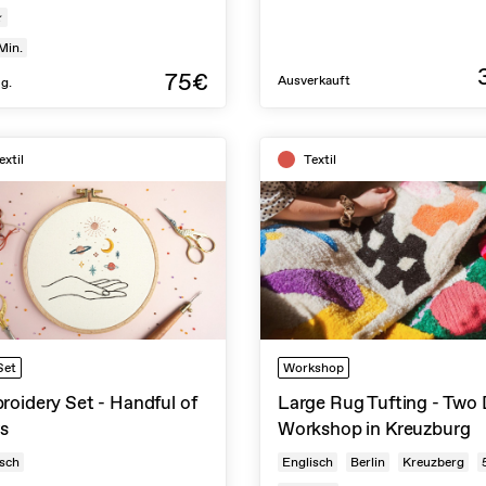
★
Min.
75€
Ausverkauft
ug.
extil
Textil
Set
Workshop
oidery Set - Handful of
Large Rug Tufting - Two
rs
Workshop in Kreuzburg
sch
Englisch
Berlin
Kreuzberg