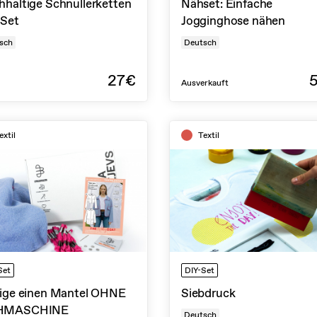
hhaltige Schnullerketten
Nähset: Einfache
-Set
Jogginghose nähen
sch
Deutsch
27€
Ausverkauft
extil
Textil
Set
DIY-Set
tige einen Mantel OHNE
Siebdruck
HMASCHINE
Deutsch