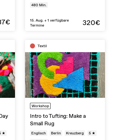
480
Min.
37€
15. Aug. + 1 verfügbare
320€
Termine
Textil
Workshop
 Day
Intro to Tufting: Make a
Small Rug
5 ★
Englisch
Berlin
Kreuzberg
5 ★