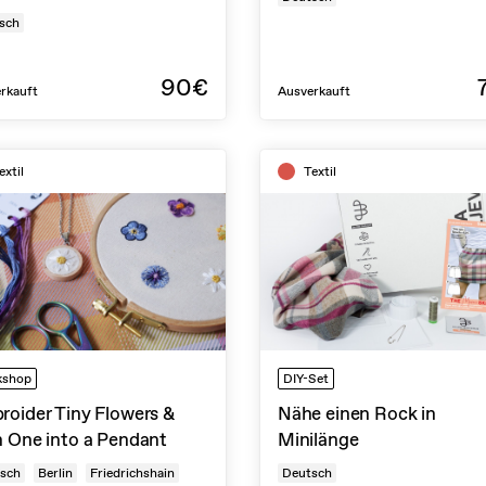
sch
90€
rkauft
Ausverkauft
extil
Textil
kshop
DIY-Set
roider Tiny Flowers &
Nähe einen Rock in
n One into a Pendant
Minilänge
isch
Berlin
Friedrichshain
Deutsch