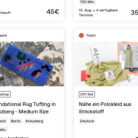
720
Min.
45€
15. Aug. + 4 verfügbare
3
rkauft
Termine
extil
Textil
kshop
DIY-Set
dational Rug Tufting in
Nähe ein Polokleid aus
uzberg - Medium Size
Strickstoff
isch
Berlin
Kreuzberg
Deutsch
Min.
ug. + 4 verfügbare