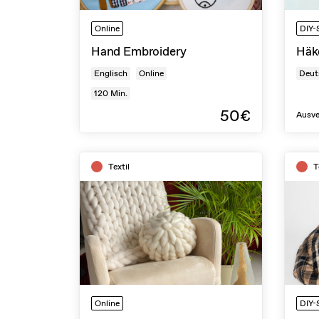
Online
DIY-
Hand Embroidery
Häke
Englisch
Online
Deut
120
Min.
50€
Ausve
Textil
T
Online
DIY-