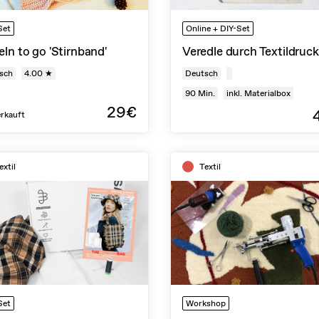
Set
Online + DIY-Set
ln to go 'Stirnband'
Veredle durch Textildruck
sch
4.00 ★
Deutsch
90
Min.
inkl. Materialbox
29€
rkauft
extil
Textil
Set
Workshop