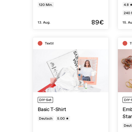
120
Min.
4.8 
240
89€
13. Aug.
15. A
Textil
T
DIY-Set
DIY-
Basic T-Shirt
Embr
Sta
Deutsch
5.00 ★
Deut