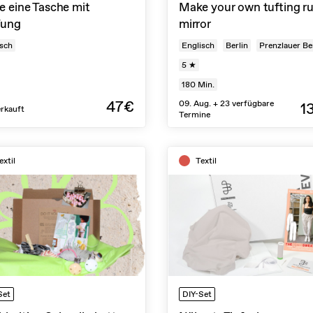
e eine Tasche mit
Make your own tufting ru
fung
mirror
sch
Englisch
Berlin
Prenzlauer Be
5 ★
180
Min.
47€
09. Aug. + 23 verfügbare
1
rkauft
Termine
extil
Textil
Set
DIY-Set