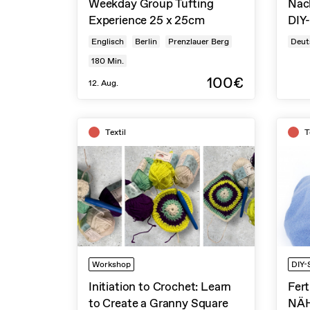
Weekday Group Tufting
Nac
Experience 25 x 25cm
DIY
Englisch
Berlin
Prenzlauer Berg
Deut
180
Min.
100€
12. Aug.
Textil
T
Workshop
DIY-
Initiation to Crochet: Learn
Fer
to Create a Granny Square
NÄ