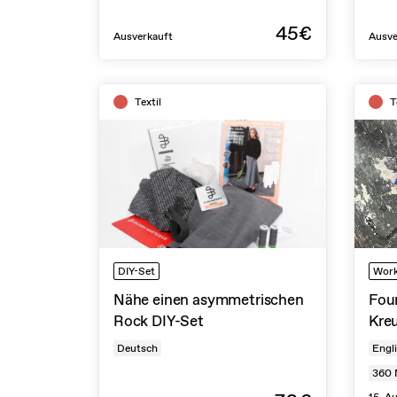
45€
Ausverkauft
Ausve
Textil
T
DIY-Set
Wor
Nähe einen asymmetrischen
Foun
Rock DIY-Set
Kre
Deutsch
Engl
360
15. A