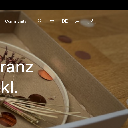
0
DE
Community
ranz
kl.