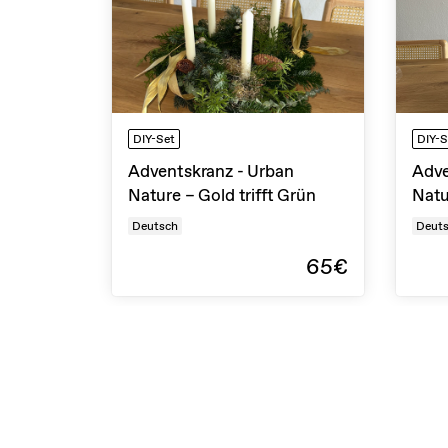
DIY-Set
DIY-S
Adventskranz - Urban
Adve
Nature – Gold trifft Grün
Natu
Deutsch
Deut
65€