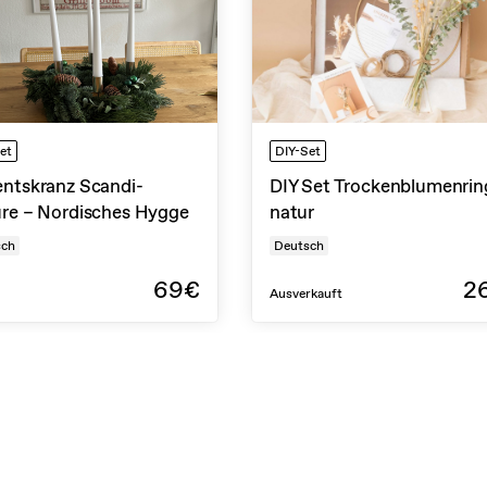
et
DIY-Set
ntskranz Scandi-
DIY Set Trockenblumenrin
re – Nordisches Hygge
natur
sch
Deutsch
69€
2
Ausverkauft