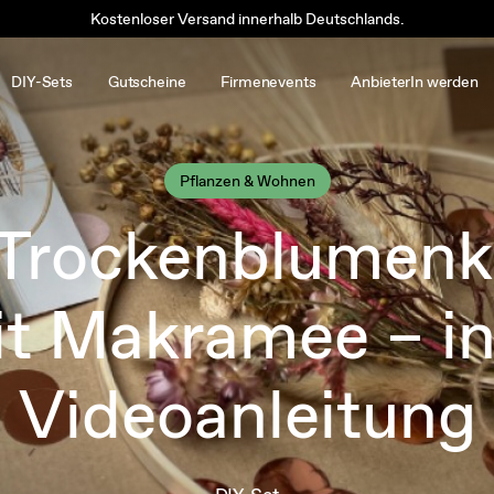
Kostenloser Versand innerhalb Deutschlands.
DIY-Sets
Gutscheine
Firmenevents
AnbieterIn werden
Pflanzen & Wohnen
 Trockenblumenk
t Makramee – in
Videoanleitung