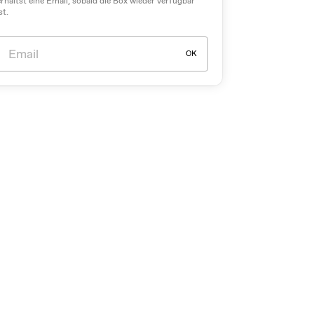
erhältst eine Email, sobald die Box wieder verfügbar
st.
OK