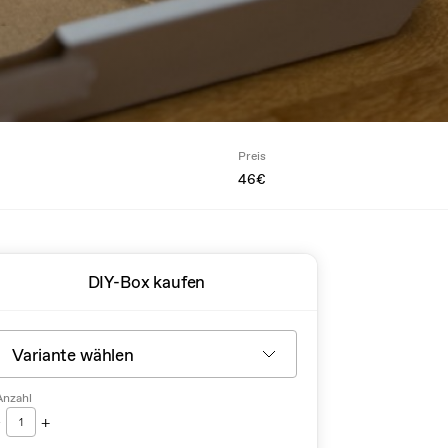
Preis
46€
DIY-Box kaufen
Anzahl
-
+
1