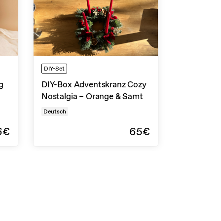
DIY-Set
g
DIY-Box Adventskranz Cozy
Nostalgia – Orange & Samt
Deutsch
6€
65€