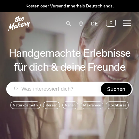
Kostenloser Versand innerhalb Deutschlands.
0
DE
Handgemachte Erlebnisse
für dich & deine Freunde
Suchen
Naturkosmetik
Kerzen
Nähen
Makramee
Kochkurse