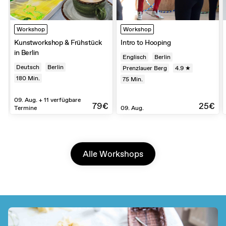
Workshop
Workshop
Kunstworkshop & Frühstück
Intro to Hooping
in Berlin
Englisch
Berlin
Deutsch
Berlin
Prenzlauer Berg
4.9 ★
180
Min.
75
Min.
09. Aug. + 11 verfügbare
€
79€
25€
Termine
09. Aug.
Alle Workshops