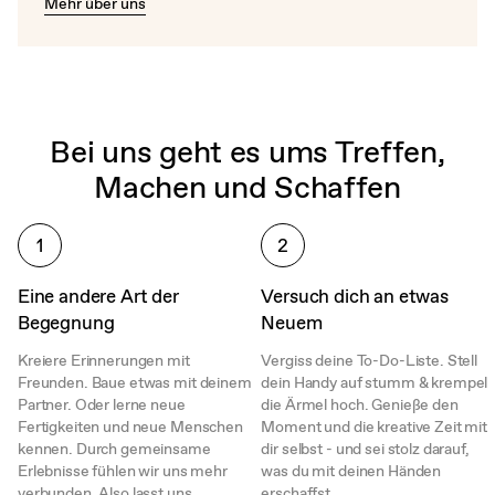
Mehr über uns
Bei uns geht es ums Treffen,
Machen und Schaffen
1
2
Eine andere Art der
Versuch dich an etwas
Begegnung
Neuem
Kreiere Erinnerungen mit
Vergiss deine To-Do-Liste. Stell
Freunden. Baue etwas mit deinem
dein Handy auf stumm & krempel
Partner. Oder lerne neue
die Ärmel hoch. Genieße den
Fertigkeiten und neue Menschen
Moment und die kreative Zeit mit
kennen. Durch gemeinsame
dir selbst - und sei stolz darauf,
Erlebnisse fühlen wir uns mehr
was du mit deinen Händen
verbunden. Also lasst uns
erschaffst.