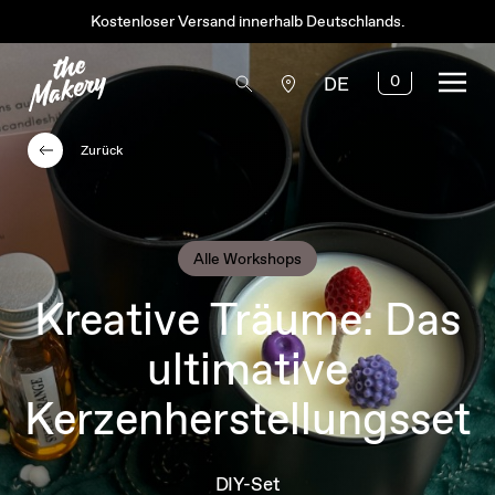
Kostenloser Versand innerhalb Deutschlands.
0
DE
Zurück
Alle Workshops
Kreative Träume: Das
ultimative
Kerzenherstellungsset
DIY-Set