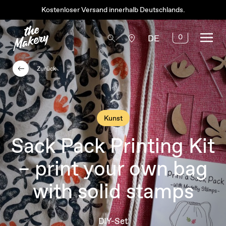
Kostenloser Versand innerhalb Deutschlands.
0
DE
Zurück
Kunst
Sack Pack Printing Kit
– print your own bag
with solid stamps
DIY-Set