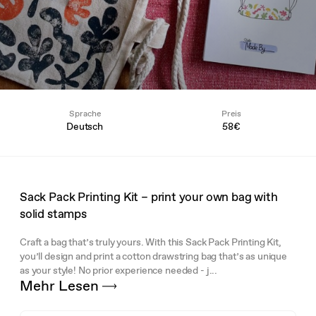
Sprache
Preis
Deutsch
58€
Sack Pack Printing Kit – print your own bag with
solid stamps
Craft a bag that’s truly yours. With this Sack Pack Printing Kit,
you’ll design and print a cotton drawstring bag that’s as unique
as your style! No prior experience needed - j...
Mehr Lesen