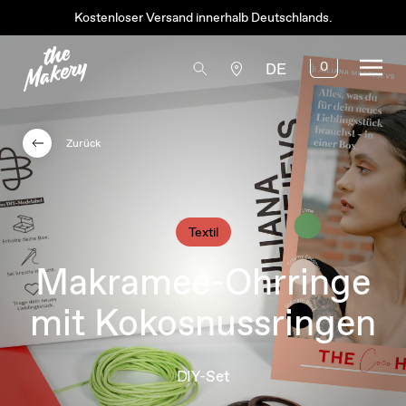
Kostenloser Versand innerhalb Deutschlands.
0
DE
Zurück
Textil
Makramee-Ohrringe
mit Kokosnussringen
DIY-Set