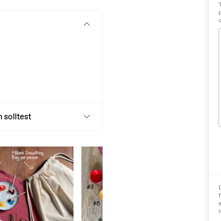
 solltest
i