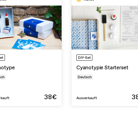
et
DIY-Set
notype
Cyanotypie Starterset
sch
Deutsch
38€
3
rkauft
Ausverkauft