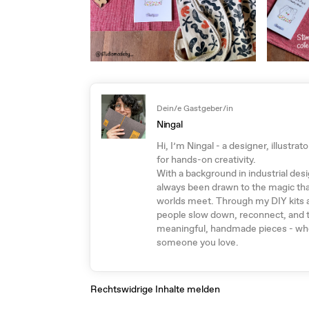
Dein/e Gastgeber/in
Ningal
Hi, I’m Ningal - a designer, illustra
for hands-on creativity.
With a background in industrial desig
always been drawn to the magic th
worlds meet. Through my DIY kits 
people slow down, reconnect, and t
meaningful, handmade pieces - whet
someone you love.
Rechtswidrige Inhalte melden