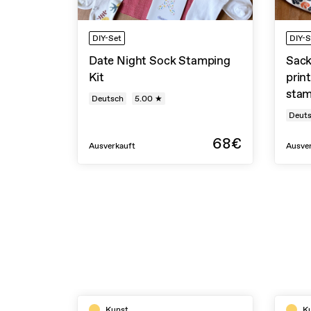
DIY-Set
DIY-S
Date Night Sock Stamping
Sack
Kit
prin
sta
Deutsch
5.00 ★
Deut
68€
Ausverkauft
Ausve
Kunst
K