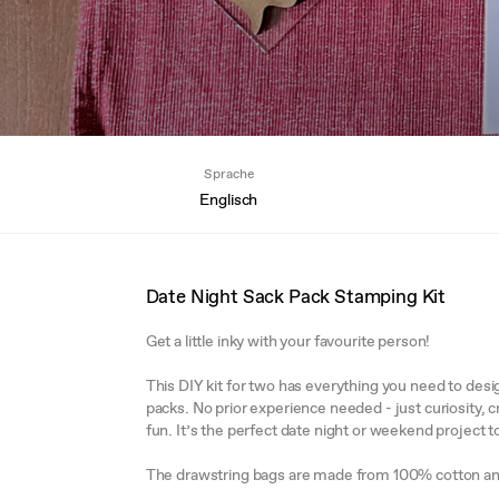
Sprache
Englisch
Date Night Sack Pack Stamping Kit
Get a little inky with your favourite person!
This DIY kit for two has everything you need to des
packs. No prior experience needed - just curiosity, c
fun. It’s the perfect date night or weekend project t
The drawstring bags are made from 100% cotton an