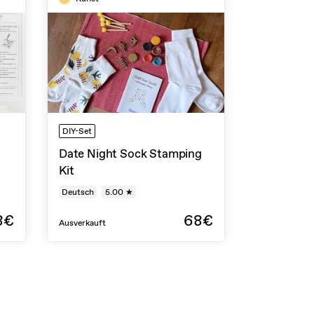
DIY-Set
Date Night Sock Stamping
Kit
Deutsch
5.00 ★
8€
68€
Ausverkauft