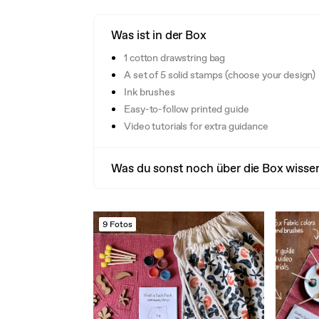
Was ist in der Box
1 cotton drawstring bag
A set of 5 solid stamps (choose your design)
Ink brushes
Easy-to-follow printed guide
Video tutorials for extra guidance
Was du sonst noch über die Box wissen
9 Fotos