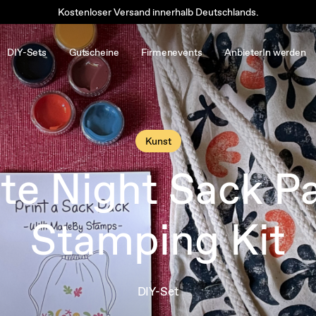
Kostenloser Versand innerhalb Deutschlands.
DIY-Sets
Gutscheine
Firmenevents
AnbieterIn werden
Kunst
te Night Sack P
Stamping Kit
DIY-Set