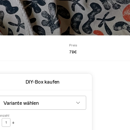
Preis
78€
DIY-Box kaufen
Anzahl
-
+
1