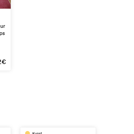
our
ps
2€
Kunst