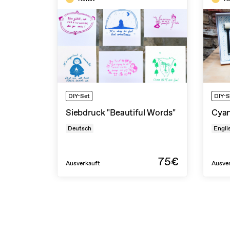
DIY-Set
DIY-S
Siebdruck "Beautiful Words"
Cya
Deutsch
Engli
75€
Ausverkauft
Ausve