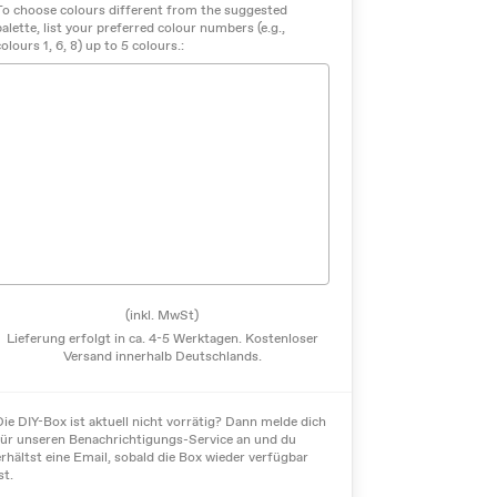
To choose colours different from the suggested
palette, list your preferred colour numbers (e.g.,
colours 1, 6, 8) up to 5 colours.:
(inkl. MwSt)
Lieferung erfolgt in ca. 4-5 Werktagen. Kostenloser
Versand innerhalb Deutschlands.
Die DIY-Box ist aktuell nicht vorrätig? Dann melde dich
für unseren Benachrichtigungs-Service an und du
erhältst eine Email, sobald die Box wieder verfügbar
st.