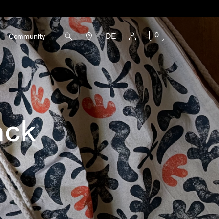
0
DE
Community
ack