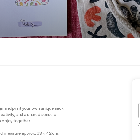
ign and print your own unique sack
reativity, and a shared sense of
o enjoy together.
d measure approx. 38 × 42 cm.