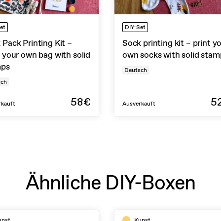
et
DIY-Set
 Pack Printing Kit –
Sock printing kit – print y
t your own bag with solid
own socks with solid stam
mps
Deutsch
sch
58€
5
rkauft
Ausverkauft
Ähnliche DIY-Boxen
unst
Kunst