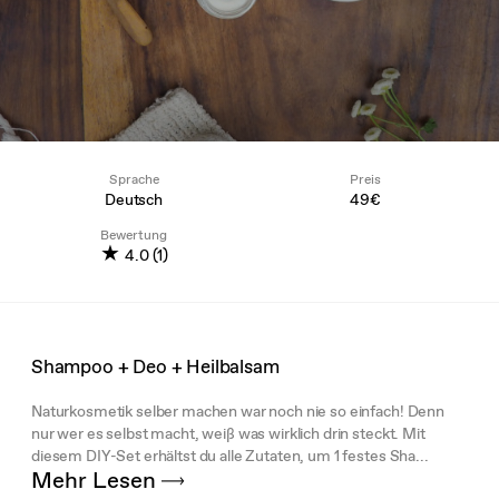
Sprache
Preis
Deutsch
49€
Bewertung
★
4.0 (1)
Shampoo + Deo + Heilbalsam
Naturkosmetik selber machen war noch nie so einfach! Denn
nur wer es selbst macht, weiß was wirklich drin steckt. Mit
diesem DIY-Set erhältst du alle Zutaten, um 1 festes Sha...
Mehr Lesen