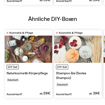
ab
ab
Ausverkauft
Ausverkauft
Ähnliche DIY-Boxen
Kosmetik & Pflege
Kosmetik & Pflege
DIY-Set
DIY-Set
Naturkosmetik Körperpflege
Shampoo Bar (festes
Shampoo)
Deutsch
Deutsch
59€
39€
ab
ab
Ausverkauft
Ausverkauft