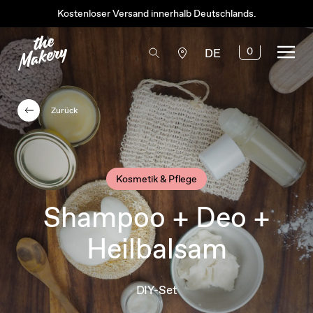
Kostenloser Versand innerhalb Deutschlands.
0
DE
Zurück
Kosmetik & Pflege
Shampoo + Deo +
Heilbalsam
DIY-Set