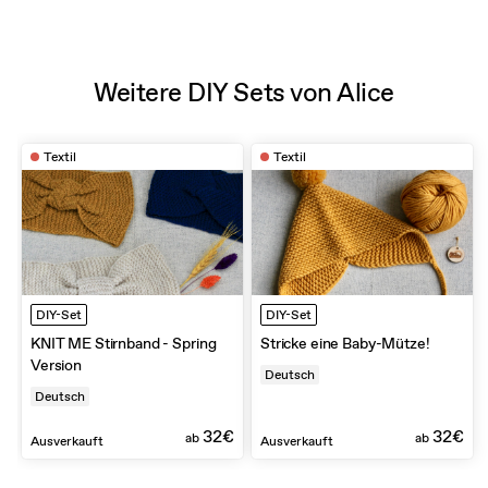
Weitere DIY Sets von Alice
Textil
Textil
DIY-Set
DIY-Set
KNIT ME Stirnband - Spring
Stricke eine Baby-Mütze!
Version
Deutsch
Deutsch
32€
32€
ab
ab
Ausverkauft
Ausverkauft