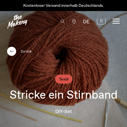
Kostenloser Versand innerhalb Deutschlands.
0
DE
Zurück
Textil
Stricke ein Stirnband
DIY-Set