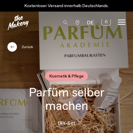
Kostenloser Versand innerhalb Deutschlands.
0
DE
Zurück
Kosmetik & Pflege
Parfüm selber
machen
DIY-Set