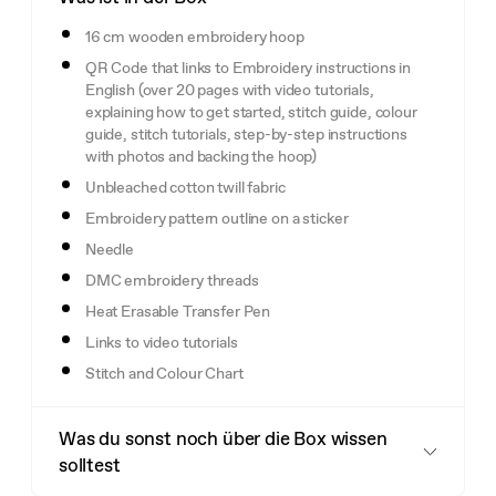
16 cm wooden embroidery hoop
QR Code that links to Embroidery instructions in
English (over 20 pages with video tutorials,
explaining how to get started, stitch guide, colour
guide, stitch tutorials, step-by-step instructions
with photos and backing the hoop)
Unbleached cotton twill fabric
Embroidery pattern outline on a sticker
Needle
DMC embroidery threads
Heat Erasable Transfer Pen
Links to video tutorials
Stitch and Colour Chart
Was du sonst noch über die Box wissen
solltest