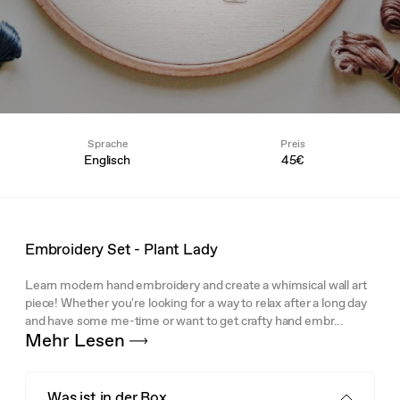
Sprache
Preis
Englisch
45€
Embroidery Set - Plant Lady
Learn modern hand embroidery and create a whimsical wall art
piece! Whether you're looking for a way to relax after a long day
and have some me-time or want to get crafty hand embr...
Mehr Lesen
Was ist in der Box