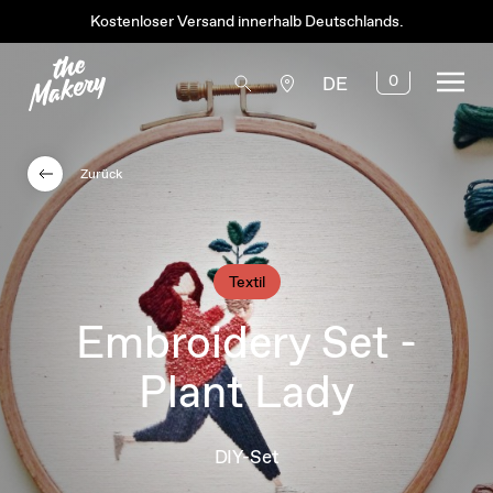
Kostenloser Versand innerhalb Deutschlands.
0
DE
Zurück
Textil
Embroidery Set -
Plant Lady
DIY-Set