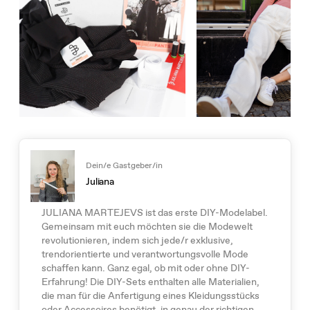
Dein/e Gastgeber/in
Juliana
JULIANA MARTEJEVS ist das erste DIY-Modelabel.
Gemeinsam mit euch möchten sie die Modewelt
revolutionieren, indem sich jede/r exklusive,
trendorientierte und verantwortungsvolle Mode
schaffen kann. Ganz egal, ob mit oder ohne DIY-
Erfahrung! Die DIY-Sets enthalten alle Materialien,
die man für die Anfertigung eines Kleidungsstücks
oder Accessoires benötigt, in genau der richtigen