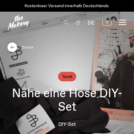
Kostenloser Versand innerhalb Deutschlands.
0
DE
Zurück
Textil
Nähe eine Hose DIY-
Set
DIY-Set