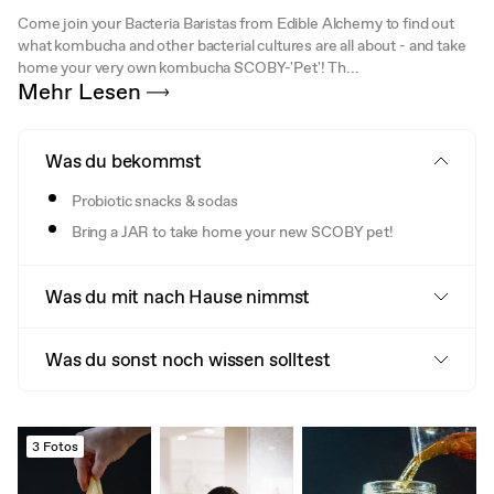
Come join your Bacteria Baristas from Edible Alchemy to find out
what kombucha and other bacterial cultures are all about - and take
home your very own kombucha SCOBY-'Pet'! Th...
Mehr Lesen
Was du bekommst
Probiotic snacks & sodas
Bring a JAR to take home your new SCOBY pet!
Was du mit nach Hause nimmst
Was du sonst noch wissen solltest
3 Fotos