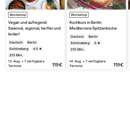
Workshop
Workshop
Vegan und aufregend:
Kochkurs in Berlin:
Saisonal, regional, tierfrei und
Mediterrane Spitzenküche
lecker!
Deutsch
Berlin
Deutsch
Berlin
Schöneberg
5 ★
Schöneberg
4.5 ★
210
Min.
210
Min.
13. Aug. + 7 verfügbare
14. Aug. + 7 verfügbare
119€
119€
Termine
Termine