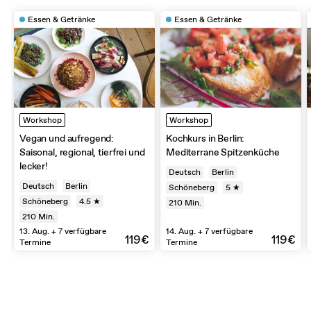
Essen & Getränke
Essen & Getränke
Workshop
Workshop
Vegan und aufregend:
Kochkurs in Berlin:
Saisonal, regional, tierfrei und
Mediterrane Spitzenküche
lecker!
Deutsch
Berlin
Deutsch
Berlin
Schöneberg
5 ★
Schöneberg
4.5 ★
210
Min.
210
Min.
13. Aug. + 7 verfügbare
14. Aug. + 7 verfügbare
119€
119€
Termine
Termine