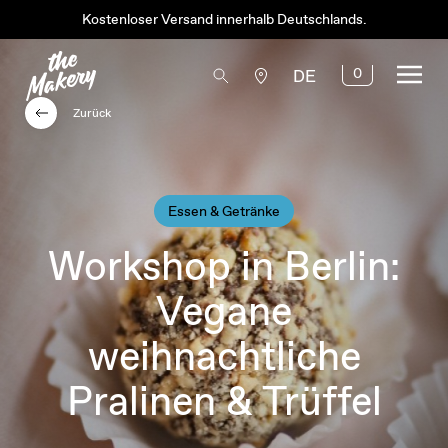
Kostenloser Versand innerhalb Deutschlands.
0
DE
Zurück
Essen & Getränke
Workshop in Berlin:
Vegane
weihnachtliche
Pralinen & Trüffel