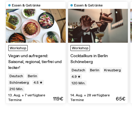
Essen & Getränke
Essen & Getränke
Workshop
Workshop
Vegan und aufregend:
Cocktailkurs in Berlin
Saisonal, regional, tierfrei und
Schöneberg
lecker!
Deutsch
Berlin
Kreuzberg
Deutsch
Berlin
4.9 ★
Schöneberg
4.5 ★
120
Min.
210
Min.
13. Aug. + 7 verfügbare
14. Aug. + 28 verfügbare
119€
65€
Termine
Termine