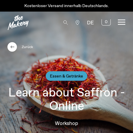
Kostenloser Versand innerhalb Deutschlands.
0
DE
Zurück
Essen & Getränke
Learn about Saffron -
Online
Workshop