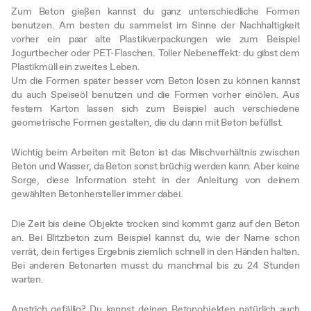
Zum Beton gießen kannst du ganz unterschiedliche Formen
benutzen. Am besten du sammelst im Sinne der Nachhaltigkeit
vorher ein paar alte Plastikverpackungen wie zum Beispiel
Jogurtbecher oder PET-Flaschen. Toller Nebeneffekt: du gibst dem
Plastikmüll ein zweites Leben.
Um die Formen später besser vom Beton lösen zu können kannst
du auch Speiseöl benutzen und die Formen vorher einölen. Aus
festem Karton lassen sich zum Beispiel auch verschiedene
geometrische Formen gestalten, die du dann mit Beton befüllst.
Wichtig beim Arbeiten mit Beton ist das Mischverhältnis zwischen
Beton und Wasser, da Beton sonst brüchig werden kann. Aber keine
Sorge, diese Information steht in der Anleitung von deinem
gewählten Betonhersteller immer dabei.
Die Zeit bis deine Objekte trocken sind kommt ganz auf den Beton
an. Bei Blitzbeton zum Beispiel kannst du, wie der Name schon
verrät, dein fertiges Ergebnis ziemlich schnell in den Händen halten.
Bei anderen Betonarten musst du manchmal bis zu 24 Stunden
warten.
Anstrich gefällig? Du kannst deinen Betonobjekten natürlich auch