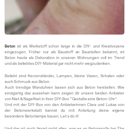
Beton
ist als Werkstoff schon lange in die DIY- und Kreativszene
eingezogen. Früher nur als Baustoff an Baustellen bekannt, ist
Beton heute als Dekoration in unseren Wohnungen voll im Trend
und als beliebtes DIY-Material gar nicht mehr wegzudenken.
Beliebt sind Kerzenständer, Lampen, kleine Vasen, Schalen oder
auch Schmuck aus Beton.
Auch trendige Wanduhren lassen sich aus Beton herstellen. Wie
einzigartig das aussehen kann zeigen dir unsere beiden Anbieter
von Niet & Nagelfest in ihrer DIY-Box “Gestalte eine Beton-Uhr”.
Und mit der DIY-Box von den Anbieterinnen Clara und Lukas von
der Betonwerkstatt kannst du mit Anleitung deine eigene
besondere Betonlampe bauen. Let´s do it!
Und das ist noch längst nicht alles, was es an Betonprofis bei The