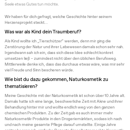
Seele etwas Gutes tun möchte.
Wir haben für dich gefragt, welche Geschichte hinter seinem
Herzensprojekt steckt...
Was war als Kind dein Traumberuf?
Als Kind wollte ich „Tierschützer“ werden, denn mir ging die
Zerstörung der Natur und ihrer Lebewesen damals schon sehr nah.
Irgendwann sah ich ein, dass sich diese Idee schlecht konkret
umsetzen ließ – zumindest nicht über den üblichen Berufsweg.
Mittlerweile denke ich, dass das durchaus etwas wäre, was mir sehr
viel Freude und Sinn bescheren würde.
Wie bist du dazu gekommen, Naturkosmetik zu
thematisieren?
Meine Geschichte mit der Naturkosmetik ist schon über 10 Jahre alt.
Damals hatte ich eine lange, beschwerliche Zeit mit Akne und ihrer
Behandlung hinter mir und wollte endlich weg von den ganzen
chemischen Produkten. Zu der Zeit gab es auch immer mehr
Naturkosmetik-Produkte in den Drogeriemärkten, sodass ich nach
und nach meine gesamte Pflege darauf umstellte. Einige Jahre