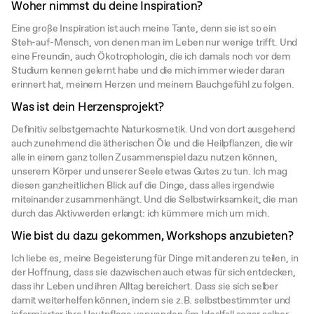
Woher nimmst du deine Inspiration?
Eine große Inspiration ist auch meine Tante, denn sie ist so ein
Steh-auf-Mensch, von denen man im Leben nur wenige trifft. Und
eine Freundin, auch Ökotrophologin, die ich damals noch vor dem
Studium kennen gelernt habe und die mich immer wieder daran
erinnert hat, meinem Herzen und meinem Bauchgefühl zu folgen.
Was ist dein Herzensprojekt?
Definitiv selbstgemachte Naturkosmetik. Und von dort ausgehend
auch zunehmend die ätherischen Öle und die Heilpflanzen, die wir
alle in einem ganz tollen Zusammenspiel dazu nutzen können,
unserem Körper und unserer Seele etwas Gutes zu tun. Ich mag
diesen ganzheitlichen Blick auf die Dinge, dass alles irgendwie
miteinander zusammenhängt. Und die Selbstwirksamkeit, die man
durch das Aktivwerden erlangt: ich kümmere mich um mich.
Wie bist du dazu gekommen, Workshops anzubieten?
Ich liebe es, meine Begeisterung für Dinge mit anderen zu teilen, in
der Hoffnung, dass sie dazwischen auch etwas für sich entdecken,
dass ihr Leben und ihren Alltag bereichert. Dass sie sich selber
damit weiterhelfen können, indem sie z.B. selbstbestimmter und
informierter ihre Hautpflege verwenden (im Idealfall sogar selber