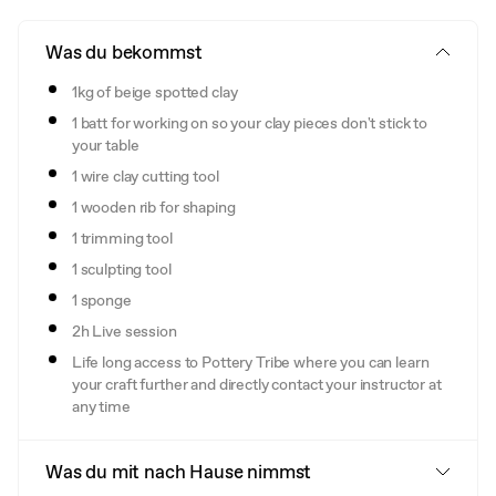
Was du bekommst
1kg of beige spotted clay
1 batt for working on so your clay pieces don't stick to
your table
1 wire clay cutting tool
1 wooden rib for shaping
1 trimming tool
1 sculpting tool
1 sponge
2h Live session
Life long access to Pottery Tribe where you can learn
your craft further and directly contact your instructor at
any time
Was du mit nach Hause nimmst