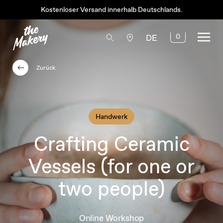
Kostenloser Versand innerhalb Deutschlands.
0
DE
Zurück
Handwerk
Crafting Ceramic
Vessels (for one or
two people)
Online Workshop