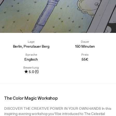
Lage
Dauer
Berlin, Prenzlauer Berg
150 Minuten
Sprache
Preis
Englisch
55€
Bewertung
★
5.0 (1)
The Color Magic Workshop
DISCOVER THE CREATIVE POWER IN YOUR OWN HANDS In this
inspiring evening workshop you’ll be introduced to The Celestial