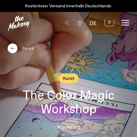
Kostenloser Versand innerhalb Deutschlands.
0
DE
Zurück
Kunst
The Color Magic
Workshop
Workshop