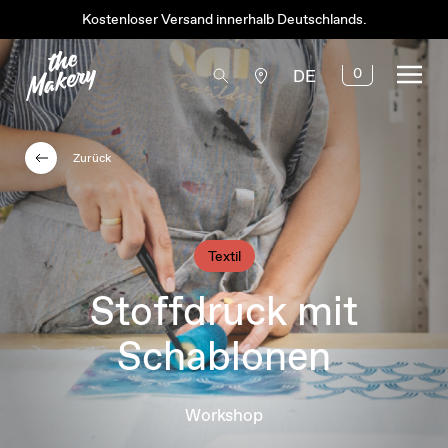
Kostenloser Versand innerhalb Deutschlands.
0
DE
Zurück
Textil
Stoffdruck mit
Schablonen
Workshop