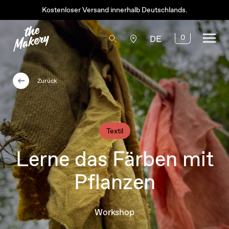
Kostenloser Versand innerhalb Deutschlands.
0
DE
Zurück
Textil
Lerne das Färben mit
Pflanzen
Workshop