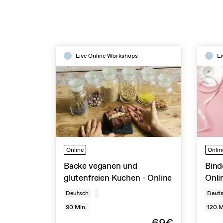
Live Online Workshops
Li
Online
Onlin
Backe veganen und
Bind
glutenfreien Kuchen - Online
Onli
Deutsch
Deut
90
Min.
120
M
69€