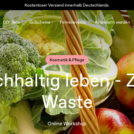
Kostenloser Versand innerhalb Deutschlands.
DIY-Sets
Gutscheine
Firmenevents
AnbieterIn werden
Kosmetik & Pflege
hhaltig leben - 
Waste
Online Workshop