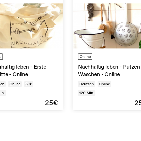
e
Online
haltig leben - Erste
Nachhaltig leben - Putzen
itte - Online
Waschen - Online
sch
Online
5 ★
Deutsch
Online
in.
120
Min.
25€
2