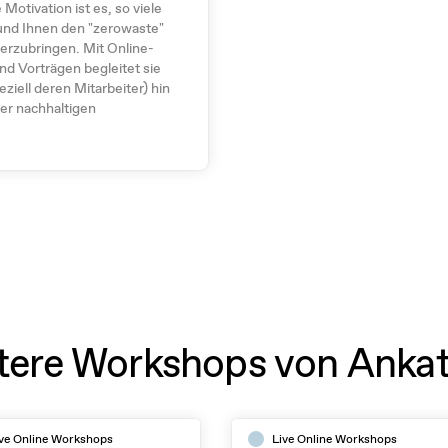
Motivation ist es, so viele
und Ihnen den "zerowaste"
herzubringen. Mit Online-
d Vorträgen begleitet sie
iell deren Mitarbeiter) hin
er nachhaltigen
tere Workshops von Ankat
ve Online Workshops
Live Online Workshops