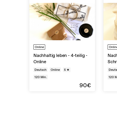
Online
Onlin
Nachhaltig leben - 4-teilig -
Nach
Online
Schr
Deutsch
Online
5 ★
Deut
120
Min.
120
M
90€