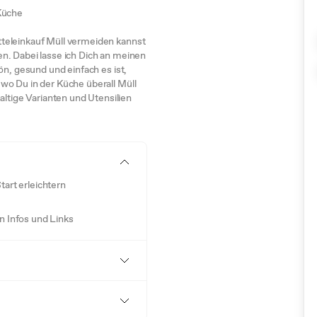
Küche
teleinkauf Müll vermeiden kannst
n. Dabei lasse ich Dich an meinen
ön, gesund und einfach es ist,
wo Du in der Küche überall Müll
ige Varianten und Utensilien
tart erleichtern
n Infos und Links