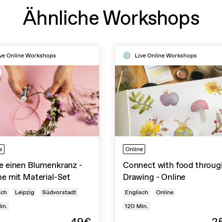
Ähnliche Workshops
ve Online Workshops
Live Online Workshops
e
Online
e einen Blumenkranz -
Connect with food throug
ne mit Material-Set
Drawing - Online
sch
Leipzig
Südvorstadt
Englisch
Online
in.
120
Min.
49€
2