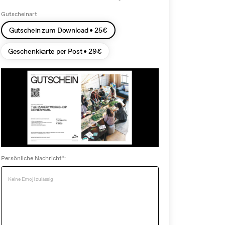
Gutscheinart
Gutschein zum Download •
25
€
Geschenkkarte per Post •
29
€
Persönliche Nachricht*: