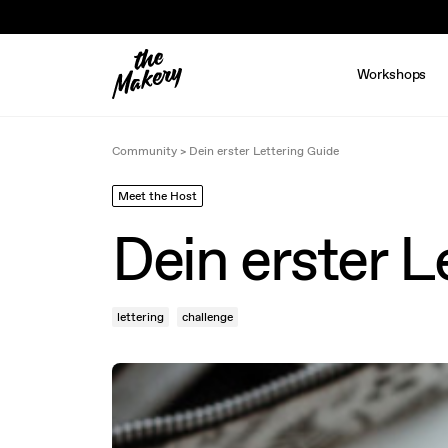
Workshops
Community
>
Dein erster Lettering Guide
Meet the Host
Dein erster L
lettering
challenge