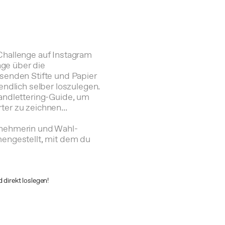
Challenge auf Instagram
ge über die
ssenden Stifte und Papier
endlich selber loszulegen.
Handlettering-Guide, um
er zu zeichnen...
rnehmerin und Wahl-
mengestellt, mit dem du
 direkt loslegen!