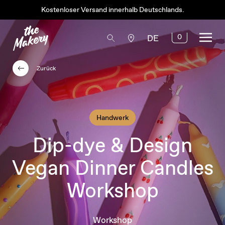
Kostenloser Versand innerhalb Deutschlands.
0
DE
Zurück
Handwerk
Dip-dye & Design
Vegan Dinner Candles
Workshop
Workshop