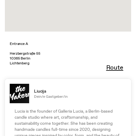
Entrance A
Herzbergstraße 55
10365 Berlin
Lichtenberg
Route
Liucija
Dein/e Gastgeber/in
Lucia is the founder of Galleria Lucia, a Berlin-based
candle studio where art, craftsmanship, and
sustainability come together. She has been creating
handmade candles full-time since 2020, designing
unique pieces inspired by color, form, and the beauty of