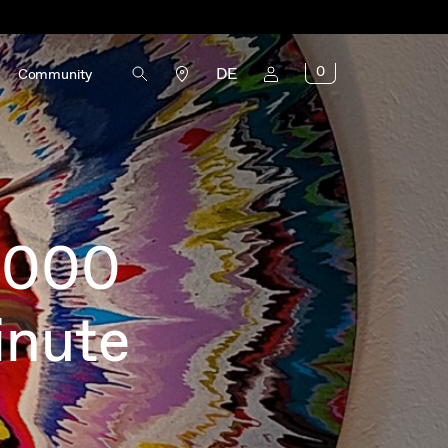
0
DE
Community
 1000
inute