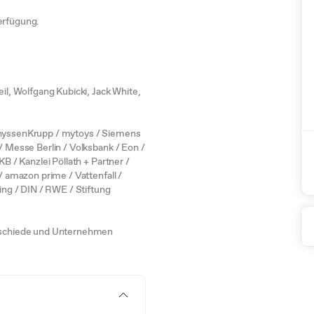
erfügung.
eil, Wolfgang Kubicki, Jack White,
 ThyssenKrupp / mytoys / Siemens
/ Messe Berlin / Volksbank / Eon /
KB / Kanzlei Pöllath + Partner /
 / amazon prime / Vattenfall /
ting / DIN / RWE / Stiftung
abschiede und Unternehmen