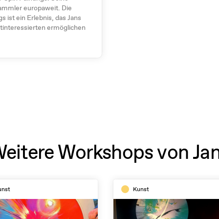
ammler europaweit. Die
 ist ein Erlebnis, das Jans
tinteressierten ermöglichen
eitere Workshops von Ja
unst
Kunst