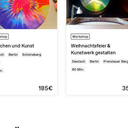
shop
Workshop
chen und Kunst
Weihnachtsfeier &
Kunstwerk gestalten
sch
Berlin
Schöneberg
Deutsch
Berlin
Prenzlauer Ber
60
Min.
n.
185€
3