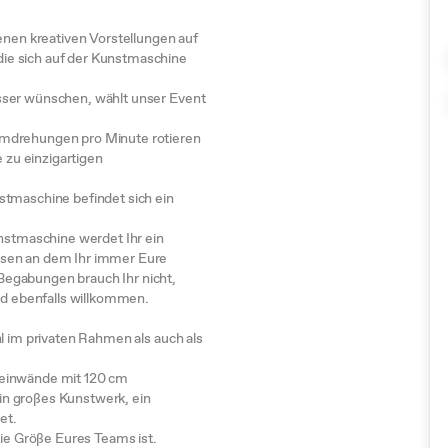
enen kreativen Vorstellungen auf
ie sich auf der Kunstmaschine
sser wünschen, wählt unser Event
Umdrehungen pro Minute rotieren
e zu einzigartigen
stmaschine befindet sich ein
unstmaschine werdet Ihr ein
ssen an dem Ihr immer Eure
egabungen brauch Ihr nicht,
nd ebenfalls willkommen.
l im privaten Rahmen als auch als
Leinwände mit 120 cm
n großes Kunstwerk, ein
et.
die Größe Eures Teams ist.