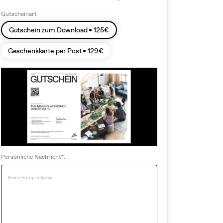
Gutscheinart
Gutschein zum Download •
125
€
Geschenkkarte per Post •
129
€
Persönliche Nachricht*: