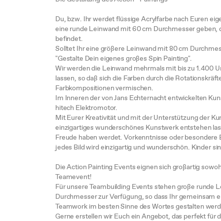
Du, bzw. Ihr werdet flüssige Acrylfarbe nach Euren eig
eine runde Leinwand mit 60 cm Durchmesser geben, d
befindet.
Solltet Ihr eine größere Leinwand mit 80 cm Durchme
"Gestalte Dein eigenes großes Spin Painting".
Wir werden die Leinwand mehrmals mit bis zu 1.400 
lassen, so daß sich die Farben durch die Rotationskräft
Farbkompositionen vermischen.
Im Inneren der von Jans Echternacht entwickelten Kun
hitech Elektromotor.
Mit Eurer Kreativität und mit der Unterstützung der K
einzigartiges wunderschönes Kunstwerk entstehen la
Freude haben werdet. Vorkenntnisse oder besondere B
jedes Bild wird einzigartig und wunderschön. Kinder si
Die Action Painting Events eignen sich großartig sowoh
Teamevent!
Für unsere Teambuilding Events stehen große runde 
Durchmesser zur Verfügung, so dass Ihr gemeinsam ei
Teamwork im besten Sinne des Wortes gestalten werd
Gerne erstellen wir Euch ein Angebot, das perfekt für 