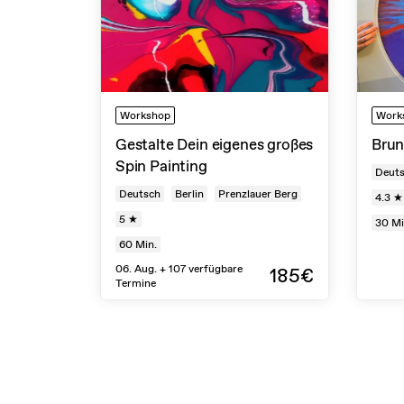
Workshop
Work
Gestalte Dein eigenes großes
Brun
Spin Painting
Deut
Deutsch
Berlin
Prenzlauer Berg
4.3 ★
5 ★
30
Mi
60
Min.
06. Aug. + 107 verfügbare
185€
Termine