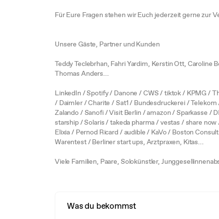
Für Eure Fragen stehen wir Euch jederzeit gerne zur V
Unsere Gäste, Partner und Kunden
Teddy Teclebrhan, Fahri Yardim, Kerstin Ott, Caroline B
Thomas Anders...
LinkedIn / Spotify / Danone / CWS / tiktok / KPMG /
/ Daimler / Charite / Sat1 / Bundesdruckerei / Telekom 
Zalando / Sanofi / Visit Berlin / amazon / Sparkasse / D
starship / Solaris / takeda pharma / vestas / share now
Elixia / Pernod Ricard / audible / KaVo / Boston Consul
Warentest / Berliner start ups, Arztpraxen, Kitas...
Viele Familien, Paare, Solokünstler, Junggesellinnen
Was du bekommst