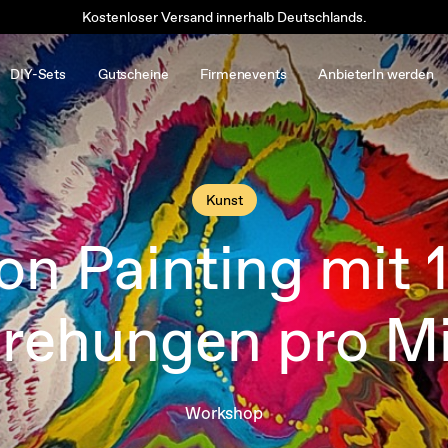
Kostenloser Versand innerhalb Deutschlands.
DIY-Sets
Gutscheine
Firmenevents
AnbieterIn werden
Kunst
on Painting mit
ehungen pro M
Workshop