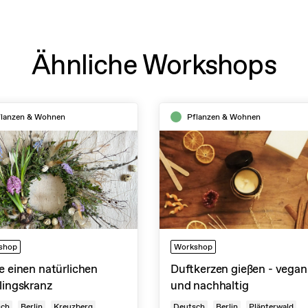
Ähnliche Workshops
flanzen & Wohnen
Pflanzen & Wohnen
shop
Workshop
e einen natürlichen
Duftkerzen gießen - vegan
lingskranz
und nachhaltig
sch
Berlin
Kreuzberg
Deutsch
Berlin
Plänterwald