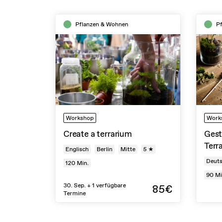
Pflanzen & Wohnen
P
Workshop
Work
Create a terrarium
Gest
Terr
Englisch
Berlin
Mitte
5 ★
Deut
120
Min.
90
Mi
30. Sep. + 1 verfügbare
85€
Termine