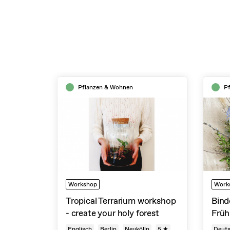
Pflanzen & Wohnen
P
Workshop
Work
Tropical Terrarium workshop
Bind
- create your holy forest
Früh
Englisch
Berlin
Neukölln
5 ★
Deut