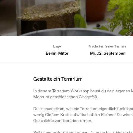
Lage
Nächster freier Termin
Berlin, Mitte
Mi, 02. September
Gestalte ein Terrarium
In diesem Terrarium Workshop baust du dein eigenes
Moos im geschlossenen Glasgefäß.
Du schaust dir an, wie ein Terrarium eigentlich funkti
wenig Gießen: Kreislaufwirtschaft im Kleinen! Du wirs
Geschichte von Terrarien lernen.
Selbst wenn du keinen grünen Daumen hast, bist du bei