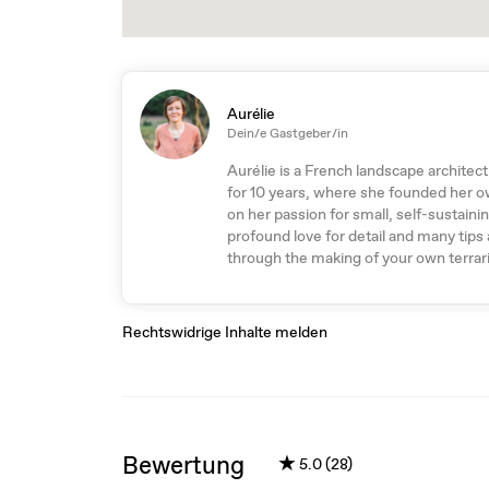
Aurélie
Dein/e Gastgeber/in
Aurélie is a French landscape architect 
for 10 years, where she founded her o
on her passion for small, self-sustaini
profound love for detail and many tips 
through the making of your own terra
Rechtswidrige Inhalte melden
Bewertung
★
5.0 (28)