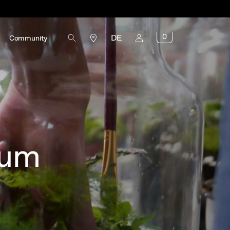
0
DE
Community
ium