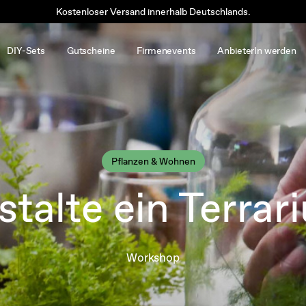
Kostenloser Versand innerhalb Deutschlands.
DIY-Sets
Gutscheine
Firmenevents
AnbieterIn werden
Pflanzen & Wohnen
stalte ein Terrar
Workshop