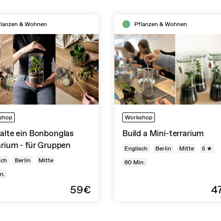
flanzen & Wohnen
Pflanzen & Wohnen
shop
Workshop
alte ein Bonbonglas
Build a Mini-terrarium
arium - für Gruppen
Englisch
Berlin
Mitte
5 ★
sch
Berlin
Mitte
60
Min.
n.
59€
4