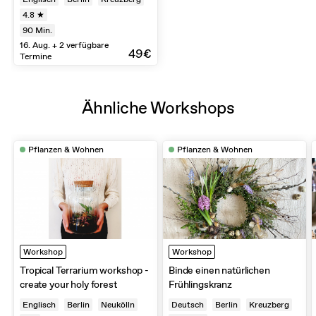
4.8 ★
90
Min.
16. Aug. + 2 verfügbare
49€
Termine
Ähnliche Workshops
Pflanzen & Wohnen
Pflanzen & Wohnen
Workshop
Workshop
Tropical Terrarium workshop -
Binde einen natürlichen
create your holy forest
Frühlingskranz
Englisch
Berlin
Neukölln
Deutsch
Berlin
Kreuzberg