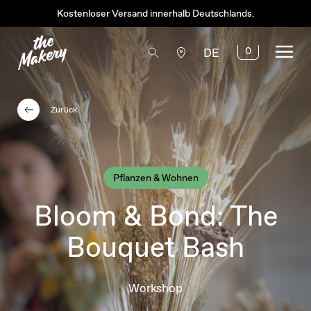
Kostenloser Versand innerhalb Deutschlands.
0
DE
Zurück
Pflanzen & Wohnen
Bloom & Bond: The
Bouquet Bash
Workshop