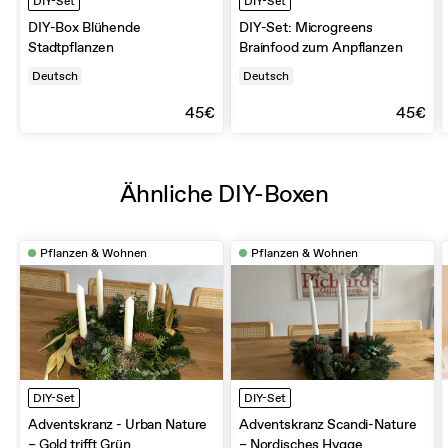
DIY-Set
DIY-Set
DIY-Box Blühende
DIY-Set: Microgreens
Stadtpflanzen
Brainfood zum Anpflanzen
Deutsch
Deutsch
45€
45€
Ähnliche DIY-Boxen
Pflanzen & Wohnen
Pflanzen & Wohnen
DIY-Set
DIY-Set
Adventskranz - Urban Nature
Adventskranz Scandi-Nature
– Gold trifft Grün
– Nordisches Hygge