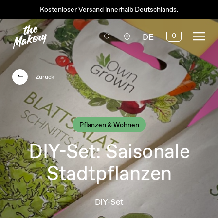
Kostenloser Versand innerhalb Deutschlands.
0
DE
Zurück
Pflanzen & Wohnen
DIY-Set: Saisonale
Stadtpflanzen
DIY-Set