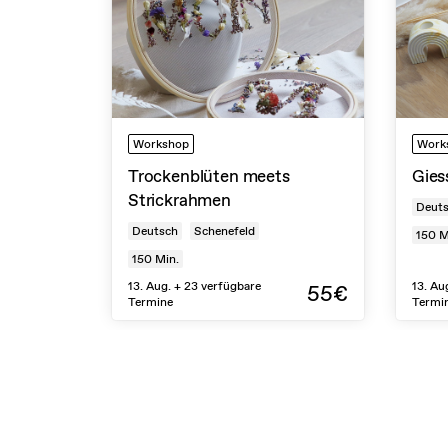
Workshop
Work
Trockenblüten meets
Gies
Strickrahmen
Deut
Deutsch
Schenefeld
150
M
150
Min.
13. Aug. + 23 verfügbare
13. Au
55€
Termine
Termi