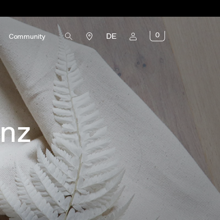
0
DE
Community
nz