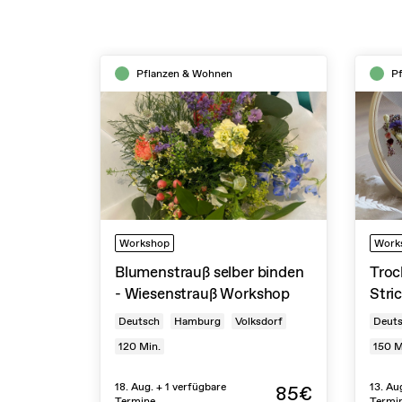
Pflanzen & Wohnen
P
Workshop
Work
Blumenstrauß selber binden
Troc
- Wiesenstrauß Workshop
Stri
Deutsch
Hamburg
Volksdorf
Deut
120
Min.
150
M
18. Aug. + 1 verfügbare
13. Au
85€
Termine
Termi