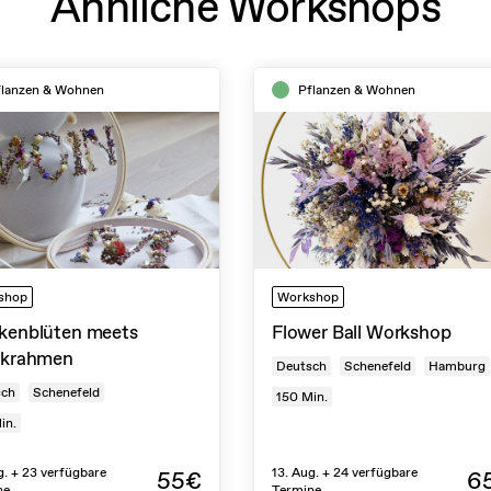
Ähnliche Workshops
flanzen & Wohnen
Pflanzen & Wohnen
shop
Workshop
kenblüten meets
Flower Ball Workshop
ckrahmen
Deutsch
Schenefeld
Hamburg
sch
Schenefeld
150
Min.
in.
g. + 23 verfügbare
13. Aug. + 24 verfügbare
55€
6
ne
Termine