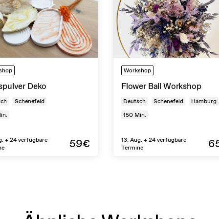
shop
Workshop
spulver Deko
Flower Ball Workshop
sch
Schenefeld
Deutsch
Schenefeld
Hamburg
in.
150
Min.
g. + 24 verfügbare
13. Aug. + 24 verfügbare
59€
6
ne
Termine