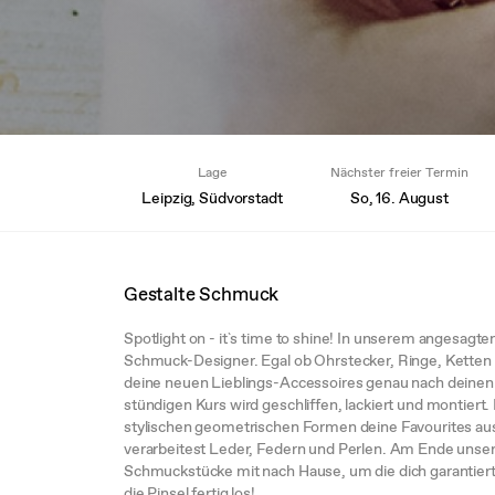
Lage
Nächster freier Termin
Leipzig, Südvorstadt
So, 16. August
Gestalte Schmuck
Spotlight on - it`s time to shine! In unserem angesagt
Schmuck-Designer. Egal ob Ohrstecker, Ringe, Ketten 
deine neuen Lieblings-Accessoires genau nach deinen
stündigen Kurs wird geschliffen, lackiert und montiert.
stylischen geometrischen Formen deine Favourites aus
verarbeitest Leder, Federn und Perlen. Am Ende unse
Schmuckstücke mit nach Hause, um die dich garantiert
die Pinsel fertig los!