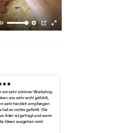
Mute
Settings
PIP
Enter
fullscreen
r ein sehr schöner Workshop.
aben uns sehr wohl gefühlt,
n sehr herzlich empfangen
 hat an nichts gefehlt. Die
ive Ader ist gefragt und wenn
ie Ideen ausgehen wird
 beraten. Rund um ein toller