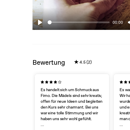
00:00
Play
Bewertung
★
4.5 (2)
Es handelt sich um Schmuck aus
Es wa
Fimo. Die Mädels sind sehr kreativ,
Wir h
offen für neue Ideen und begleiten
wurde
den Kurs sehr charmant. Bei uns
und es
war eine tolle Stimmung und wir
kreat
haben uns sehr wohl gefühlt.
man d
...
super
...