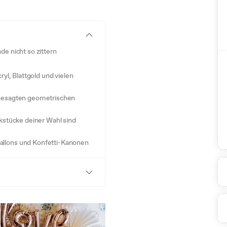
e nicht so zittern
ryl, Blattgold und vielen
ngesagten geometrischen
ckstücke deiner Wahl sind
allons und Konfetti-Kanonen