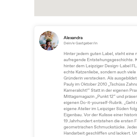
Alexandra
Dein/e Gastgeber/in
Hinter jedem guten Label, steht eine
aufregende Entstehungsgeschichte. Ke
hinter dem Leipziger Design-Label 
echte Katzenliebe, sondern auch viele
Gründerin verstecken. Als ausgebildet
Pauly im Oktober 2010 „Tschüss Zahna
Kameralicht!“ Statt in der eigenen Pra
Mittagsmagazin „Punkt 12“ und präsenti
eigenen Do-it-yourself-Rubrik. „Geht ni
eigene Atelier im Leipziger Süden folg
Eigenbau. Vor der Kulisse einer histor
19.Jahrhundert entstehen die erste
geometrischen Schmuckstücke. Jedes Te
Handarbeit geschliffen und lackiert. Un