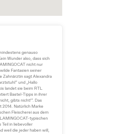
 mindestens genauso
in Wunder also, dass sich
FLAMINGOCAT nicht nur
 wilde Fantasien seiner
e Zahnärztin sagt Alexandra
rztstuhl“ und „Hallo
xis landet sie beim RTL
ert Bastel-Tipps in ihrer
cht, gibts nicht!“. Das
t 2014. Natürlich Marke
ischen Fleischerei aus dem
n FLAMINGOCAT-typischen
il in liebevoller
d weil die jeder haben will,