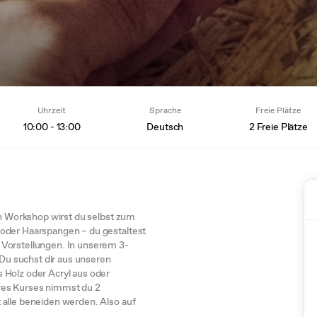
Uhrzeit
Sprache
Freie Plätze
10:00 - 13:00
Deutsch
2 Freie Plätze
en Workshop wirst du selbst zum
oder Haarspangen – du gestaltest
 Vorstellungen. In unserem 3-
 Du suchst dir aus unseren
 Holz oder Acryl aus oder
res Kurses nimmst du 2
 alle beneiden werden. Also auf