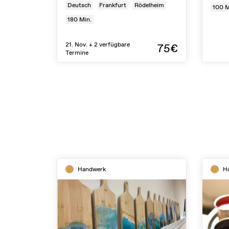
Deutsch
Frankfurt
Rödelheim
100
M
180
Min.
21. Nov. + 2 verfügbare
75€
Termine
Handwerk
H