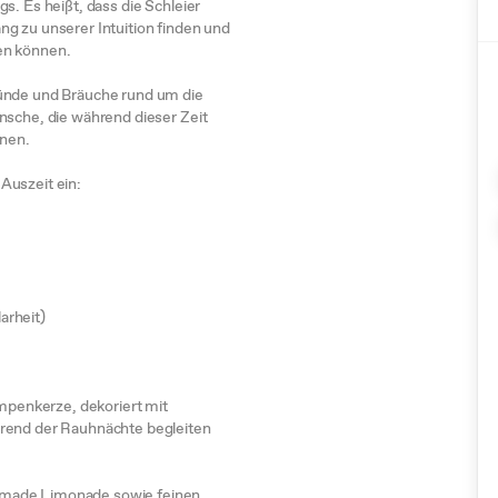
s. Es heißt, dass die Schleier
g zu unserer Intuition finden und
en können.
ründe und Bräuche rund um die
nsche, die während dieser Zeit
nnen.
Auszeit ein:
arheit)
umpenkerze, dekoriert mit
hrend der Rauhnächte begleiten
emade Limonade sowie feinen