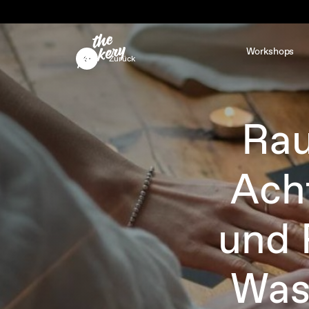
Workshops
Zurück
Rau
Ach
und 
Was