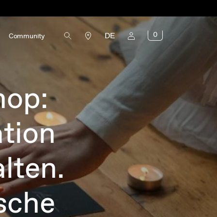
0
DE
Community
hop:
tion
lten.
sche