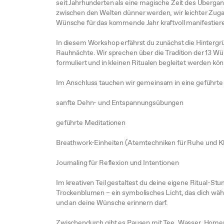
seit Jahrhunderten als eine magische Zeit des Übergang
zwischen den Welten dünner werden, wir leichter Zugan
Wünsche für das kommende Jahr kraftvoll manifestier
In diesem Workshop erfährst du zunächst die Hinterg
Rauhnächte. Wir sprechen über die Tradition der 13 Wü
formuliert und in kleinen Ritualen begleitet werden kö
Im Anschluss tauchen wir gemeinsam in eine geführte 
sanfte Dehn- und Entspannungsübungen
geführte Meditationen
Breathwork-Einheiten (Atemtechniken für Ruhe und Kl
Journaling für Reflexion und Intentionen
Im kreativen Teil gestaltest du deine eigene Ritual-St
Trockenblumen – ein symbolisches Licht, das dich wä
und an deine Wünsche erinnern darf.
Zwischendurch gibt es Pausen mit Tee, Wasser, Hom