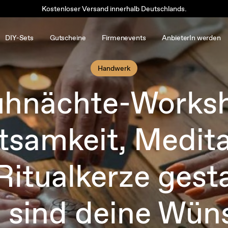
Kostenloser Versand innerhalb Deutschlands.
DIY-Sets
Gutscheine
Firmenevents
AnbieterIn werden
Handwerk
hnächte-Works
tsamkeit, Medita
Ritualkerze gesta
 sind deine Wün