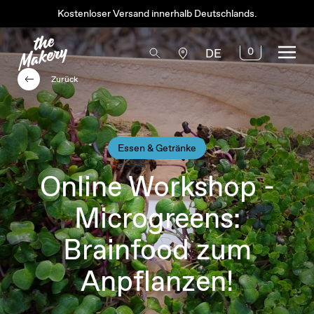
Kostenloser Versand innerhalb Deutschlands.
0
DE
Zurück
Essen & Getränke
Online Workshop -
Microgreens:
Brainfood zum
Anpflanzen!