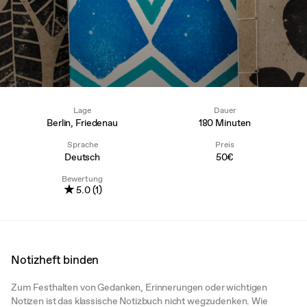
Lage
Dauer
Berlin, Friedenau
180 Minuten
Sprache
Preis
Deutsch
50€
Bewertung
★
5.0 (1)
Notizheft binden
Zum Festhalten von Gedanken, Erinnerungen oder wichtigen
Notizen ist das klassische Notizbuch nicht wegzudenken. Wie