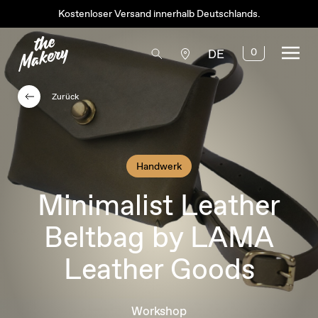
Kostenloser Versand innerhalb Deutschlands.
0
DE
Zurück
Handwerk
Minimalist Leather
Beltbag by LAMA
Leather Goods
Workshop