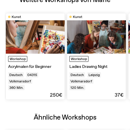
Kunst
Kunst
Workshop
Workshop
Acrylmalen für Beginner
Ladies Drawing Night
Deutsch
04315
Deutsch
Leipzig
Volkmarsdorf
Volkmarsdorf
360
Min.
120
Min.
250€
37€
Ähnliche Workshops