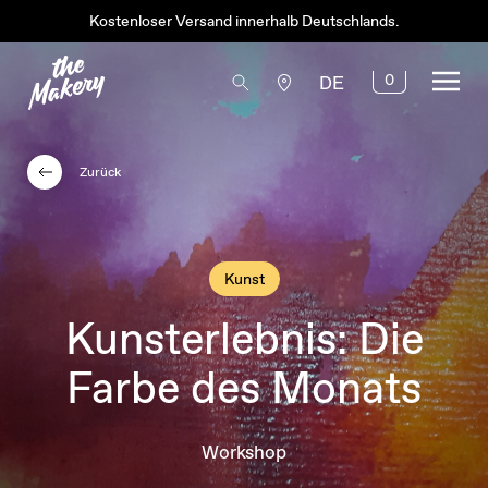
Kostenloser Versand innerhalb Deutschlands.
0
DE
Zurück
Kunst
Kunsterlebnis: Die
Farbe des Monats
Workshop