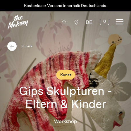
Kostenloser Versand innerhalb Deutschlands.
0
DE
Zurück
Kunst
Gips Skulpturen -
Eltern & Kinder
Workshop